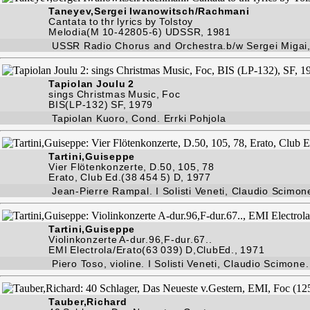
Taneyev,Sergei Iwanowitsch/Rachmani
Cantata to thr lyrics by Tolstoy
Melodia(M 10-42805-6) UDSSR, 1981
USSR Radio Chorus and Orchestra.b/w Sergei Migai,
Tapiolan Joulu 2
sings Christmas Music, Foc
BIS(LP-132) SF, 1979
Tapiolan Kuoro, Cond. Errki Pohjola
Tartini,Guiseppe
Vier Flötenkonzerte, D.50, 105, 78
Erato, Club Ed.(38 454 5) D, 1977
Jean-Pierre Rampal. I Solisti Veneti, Claudio Scimon
Tartini,Guiseppe
Violinkonzerte A-dur.96,F-dur.67..
EMI Electrola/Erato(63 039) D,ClubEd., 1971
Piero Toso, violine. I Solisti Veneti, Claudio Scimone.
Tauber,Richard