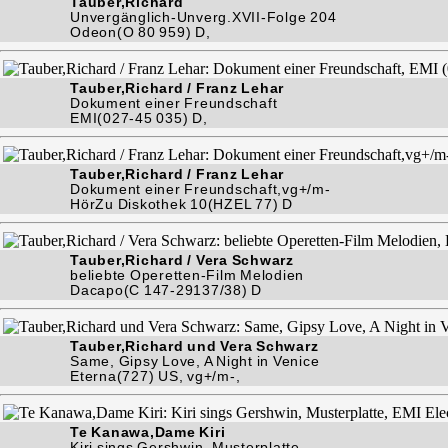
Tauber,Richard
Unvergänglich-Unverg.XVII-Folge 204
Odeon(O 80 959) D,
Tauber,Richard / Franz Lehar
Dokument einer Freundschaft
EMI(027-45 035) D,
Tauber,Richard / Franz Lehar
Dokument einer Freundschaft,vg+/m-
HörZu Diskothek 10(HZEL 77) D
Tauber,Richard / Vera Schwarz
beliebte Operetten-Film Melodien
Dacapo(C 147-29137/38) D
Tauber,Richard und Vera Schwarz
Same, Gipsy Love, A Night in Venice
Eterna(727) US, vg+/m-,
Te Kanawa,Dame Kiri
Kiri sings Gershwin, Musterplatte