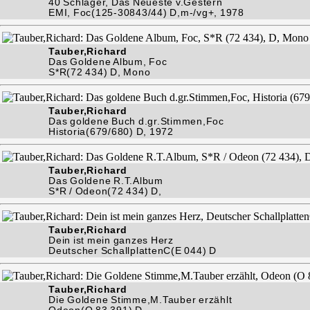
40 Schlager, Das Neueste v.Gestern
EMI, Foc(125-30843/44) D,m-/vg+, 1978
Tauber,Richard
Das Goldene Album, Foc
S*R(72 434) D, Mono
Tauber,Richard
Das goldene Buch d.gr.Stimmen,Foc
Historia(679/680) D, 1972
Tauber,Richard
Das Goldene R.T.Album
S*R / Odeon(72 434) D,
Tauber,Richard
Dein ist mein ganzes Herz
Deutscher SchallplattenC(E 044) D
Tauber,Richard
Die Goldene Stimme,M.Tauber erzählt
Odeon(O 83 391) D,