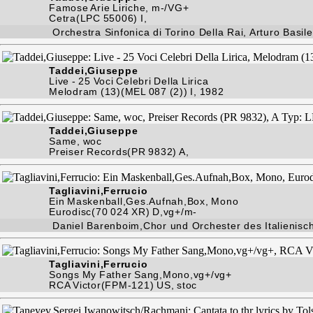
Famose Arie Liriche, m-/VG+
Cetra(LPC 55006) I,
Orchestra Sinfonica di Torino Della Rai, Arturo Basile
Taddei,Giuseppe
Live - 25 Voci Celebri Della Lirica
Melodram (13)(MEL 087 (2)) I, 1982
Taddei,Giuseppe
Same, woc
Preiser Records(PR 9832) A,
Tagliavini,Ferrucio
Ein Maskenball,Ges.Aufnah,Box, Mono
Eurodisc(70 024 XR) D,vg+/m-
Daniel Barenboim,Chor und Orchester des Italienisc
Tagliavini,Ferrucio
Songs My Father Sang,Mono,vg+/vg+
RCA Victor(FPM-121) US, stoc