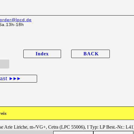
order@lpcd.de
Sa.13h-18h
Index
BACK
last
►►►
reis