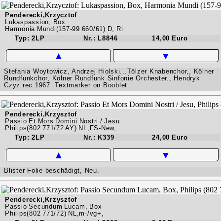
Penderecki,Krzycztof
Lukaspassion, Box
Harmonia Mundi(157-99 660/61) D, Ri
Typ: 2LP
Nr.: L8846
14,00 Euro
▲
▼
Stefania Woytowicz, Andrzej Hiolski...Tölzer Knabenchor,, Kölner
Rundfunkchor, Kölner Rundfunk Sinfonie Orchester., Hendryk
Czyz.rec.1967. Textmarker on Booblet.
Penderecki,Krzysztof
Passio Et Mors Domini Nostri / Jesu
Philips(802 771/72 AY) NL,FS-New,
Typ: 2LP
Nr.: K339
24,00 Euro
▲
▼
Blister Folie beschädigt, Neu.
Penderecki,Krzysztof
Passio Secundum Lucam, Box
Philips(802 771/72) NL,m-/vg+,