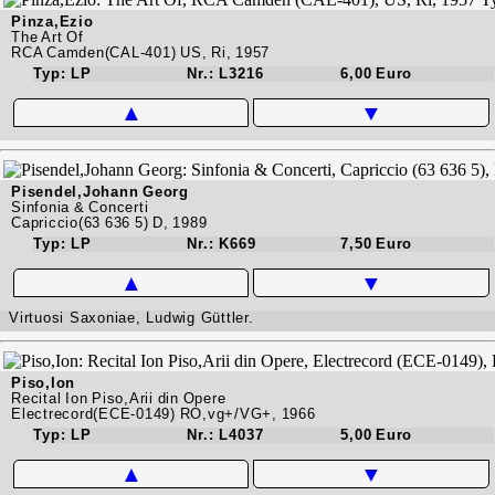
Pinza,Ezio
The Art Of
RCA Camden(CAL-401) US, Ri, 1957
Typ: LP
Nr.: L3216
6,00 Euro
▲
▼
Pisendel,Johann Georg
Sinfonia & Concerti
Capriccio(63 636 5) D, 1989
Typ: LP
Nr.: K669
7,50 Euro
▲
▼
Virtuosi Saxoniae, Ludwig Güttler.
Piso,Ion
Recital Ion Piso,Arii din Opere
Electrecord(ECE-0149) RO,vg+/VG+, 1966
Typ: LP
Nr.: L4037
5,00 Euro
▲
▼