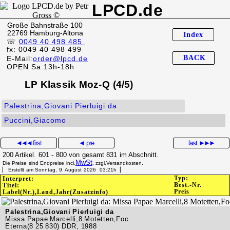
LPCD.de
Große Bahnstraße 100
22769 Hamburg-Altona
Index
☏
0049 40 498 485
fx: 0049 40 498 499
BACK
E-Mail:
order@lpcd.de
OPEN Sa.13h-18h
LP Klassik Moz-Q (4/5)
Palestrina,Giovani Pierluigi da
Puccini,Giacomo
◄◄◄
first
◄ pre
last
►►►
200 Artikel. 601 - 800 von gesamt 831 im Abschnitt.
MwSt
Die Preise sind Endpreise incl.
, zzgl.Versandkosten.
▏ Erstellt am Sonntag, 9. August 2026 03:21h▕
Typ:
Interpret:
Best.-Nr.
Titel:
Preis
Label(Nr.),Land,Jahr(Zusatzinfo)
Palestrina,Giovani Pierluigi da
Missa Papae Marcelli,8 Motetten,Foc
Eterna(8 25 830) DDR, 1988