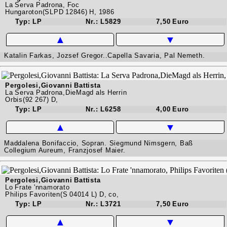
La Serva Padrona, Foc
Hungaroton(SLPD 12846) H, 1986
Typ: LP
Nr.: L5829
7,50 Euro
▲
▼
Katalin Farkas, Jozsef Gregor..Capella Savaria, Pal Nemeth.
Pergolesi,Giovanni Battista
La Serva Padrona,DieMagd als Herrin
Orbis(92 267) D,
Typ: LP
Nr.: L6258
4,00 Euro
▲
▼
Maddalena Bonifaccio, Sopran. Siegmund Nimsgern, Baß
Collegium Aureum, Franzjosef Maier.
Pergolesi,Giovanni Battista
Lo Frate 'nnamorato
Philips Favoriten(S 04014 L) D, co,
Typ: LP
Nr.: L3721
7,50 Euro
▲
▼