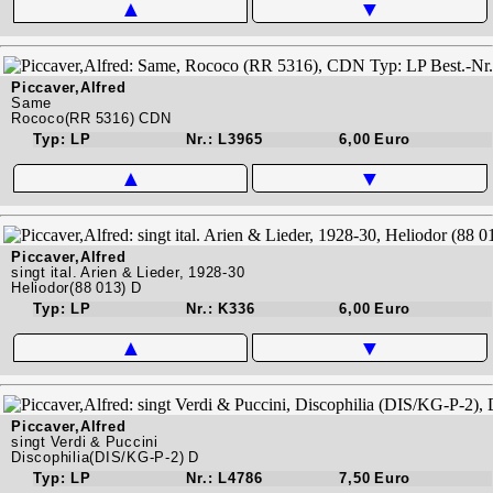
▲
▼
Piccaver,Alfred
Same
Rococo(RR 5316) CDN
Typ: LP
Nr.: L3965
6,00 Euro
▲
▼
Piccaver,Alfred
singt ital. Arien & Lieder, 1928-30
Heliodor(88 013) D
Typ: LP
Nr.: K336
6,00 Euro
▲
▼
Piccaver,Alfred
singt Verdi & Puccini
Discophilia(DIS/KG-P-2) D
Typ: LP
Nr.: L4786
7,50 Euro