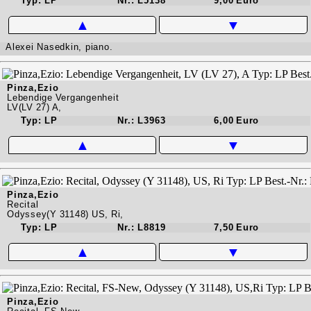
Typ: LP
Nr.: L5138
9,00 Euro
▲
▼
Alexei Nasedkin, piano.
Pinza,Ezio
Lebendige Vergangenheit
LV(LV 27) A,
Typ: LP
Nr.: L3963
6,00 Euro
▲
▼
Pinza,Ezio
Recital
Odyssey(Y 31148) US, Ri,
Typ: LP
Nr.: L8819
7,50 Euro
▲
▼
Pinza,Ezio