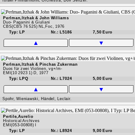
Israel Philharmonic Orchestra, Dov Seltzer.
Perlman,Itzhak & John Williams
Duo- Paganini & Giuliani
CBS(CBS 76 525) NL,Foc, 1976
Typ: LP
Nr.: L5186
7,50 Euro
▲
▼
Perlman,Itzhak & Pinchas Zukerman
Duos für zwei Violinen, vg+/m-
EMI(10 2923 1) D, 1977
Typ: LPQ
Nr.: L7024
5,00 Euro
▲
▼
Spohr, Wieniawski, Händel, Leclair.
Pertile,Aurelio
Historical Archives
EMI(053-00808) I
Typ: LP
Nr.: L8924
9,00 Euro