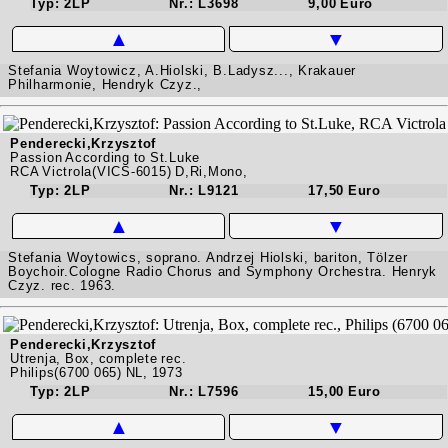
Typ: 2LP
Nr.: L3698
9,00 Euro
▲
▼
Stefania Woytowicz, A.Hiolski, B.Ladysz..., Krakauer
Philharmonie, Hendryk Czyz.,
Penderecki,Krzysztof
Passion According to St.Luke
RCA Victrola(VICS-6015) D,Ri,Mono,
Typ: 2LP
Nr.: L9121
17,50 Euro
▲
▼
Stefania Woytowics, soprano. Andrzej Hiolski, bariton, Tölzer
Boychoir.Cologne Radio Chorus and Symphony Orchestra. Henryk
Czyz. rec. 1963.
Penderecki,Krzysztof
Utrenja, Box, complete rec.
Philips(6700 065) NL, 1973
Typ: 2LP
Nr.: L7596
15,00 Euro
▲
▼