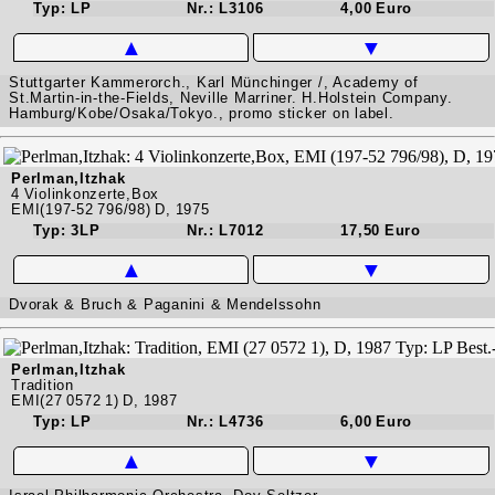
Typ: LP
Nr.: L3106
4,00 Euro
▲
▼
Stuttgarter Kammerorch., Karl Münchinger /, Academy of
St.Martin-in-the-Fields, Neville Marriner. H.Holstein Company.
Hamburg/Kobe/Osaka/Tokyo., promo sticker on label.
Perlman,Itzhak
4 Violinkonzerte,Box
EMI(197-52 796/98) D, 1975
Typ: 3LP
Nr.: L7012
17,50 Euro
▲
▼
Dvorak & Bruch & Paganini & Mendelssohn
Perlman,Itzhak
Tradition
EMI(27 0572 1) D, 1987
Typ: LP
Nr.: L4736
6,00 Euro
▲
▼