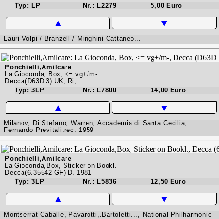
Typ: LP
Nr.: L2279
5,00 Euro
▲
▼
Lauri-Volpi / Branzell / Minghini-Cattaneo...
Ponchielli,Amilcare
La Gioconda, Box, <= vg+/m-
Decca(D63D 3) UK, Ri,
Typ: 3LP
Nr.: L7800
14,00 Euro
▲
▼
Milanov, Di Stefano, Warren, Accademia di Santa Cecilia,
Fernando Previtali.rec. 1959
Ponchielli,Amilcare
La Gioconda,Box, Sticker on Bookl.
Decca(6.35542 GF) D, 1981
Typ: 3LP
Nr.: L5836
12,50 Euro
▲
▼
Montserrat Caballe, Pavarotti,.Bartoletti..., National Philharmonic