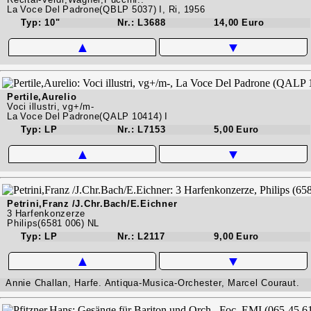
La Voce Del Padrone(QBLP 5037) I, Ri, 1956
Typ: 10"
Nr.: L3688
14,00 Euro
▲
▼
Pertile,Aurelio
Voci illustri, vg+/m-
La Voce Del Padrone(QALP 10414) I
Typ: LP
Nr.: L7153
5,00 Euro
▲
▼
Petrini,Franz /J.Chr.Bach/E.Eichner
3 Harfenkonzerze
Philips(6581 006) NL
Typ: LP
Nr.: L2117
9,00 Euro
▲
▼
Annie Challan, Harfe. Antiqua-Musica-Orchester, Marcel Couraut.