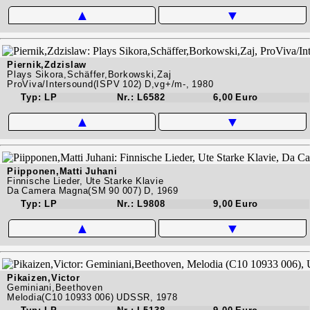
▲
▼
Piernik,Zdzislaw
Plays Sikora,Schäffer,Borkowski,Zaj
ProViva/Intersound(ISPV 102) D,vg+/m-, 1980
Typ: LP
Nr.: L6582
6,00 Euro
▲
▼
Piipponen,Matti Juhani
Finnische Lieder, Ute Starke Klavie
Da Camera Magna(SM 90 007) D, 1969
Typ: LP
Nr.: L9808
9,00 Euro
▲
▼
Pikaizen,Victor
Geminiani,Beethoven
Melodia(C10 10933 006) UDSSR, 1978