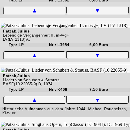
Typ: LP
Nr.: L3962
6,00 Euro
▲
▼
Patzak,Julius
Lebendige Vergangenheit II, m-/vg+
LV(LV 1318) A,
Typ: LP
Nr.: L3954
5,00 Euro
▲
▼
Patzak,Julius
Lieder von Schubert & Strauss
BASF(10 22055-9) D, 1974
Typ: LP
Nr.: K408
7,50 Euro
▲
▼
Historische Aufnahmen aus dem Jahre 1944. Michael Raucheisen,
Klavier.