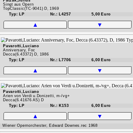
Patzak,Julius
Singt aus Opern
TopClassic(TC-9041) D, 1969
Typ: LP
Nr.: L4257
5,00 Euro
▲
▼
Pavarotti,Luciano
Anniversary, Foc
Decca(6.43372) D, 1986
Typ: LP
Nr.: L7706
6,00 Euro
▲
▼
Pavarotti,Luciano
Arien von Verdi u.Donizetti, m-/vg+
Decca(6.41676 AS) D
Typ: LP
Nr.: K153
6,00 Euro
▲
▼
Wiener Opernorchester, Edward Downes.rec 1968