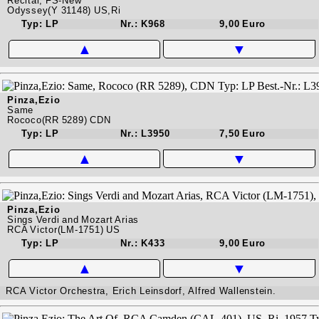
Recital, FS-New
Odyssey(Y 31148) US,Ri
Typ: LP
Nr.: K968
9,00 Euro
▲
▼
Pinza,Ezio
Same
Rococo(RR 5289) CDN
Typ: LP
Nr.: L3950
7,50 Euro
▲
▼
Pinza,Ezio
Sings Verdi and Mozart Arias
RCA Victor(LM-1751) US
Typ: LP
Nr.: K433
9,00 Euro
▲
▼
RCA Victor Orchestra, Erich Leinsdorf, Alfred Wallenstein.