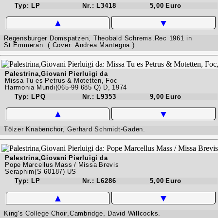
Typ: LP
Nr.: L3418
5,00 Euro
▲
▼
Regensburger Domspatzen, Theobald Schrems.Rec 1961 in
St.Emmeran. ( Cover: Andrea Mantegna )
Palestrina,Giovani Pierluigi da
Missa Tu es Petrus & Motetten, Foc
Harmonia Mundi(065-99 685 Q) D, 1974
Typ: LPQ
Nr.: L9353
9,00 Euro
▲
▼
Tölzer Knabenchor, Gerhard Schmidt-Gaden.
Palestrina,Giovani Pierluigi da
Pope Marcellus Mass / Missa Brevis
Seraphim(S-60187) US
Typ: LP
Nr.: L6286
5,00 Euro
▲
▼
King's College Choir,Cambridge, David Willcocks.