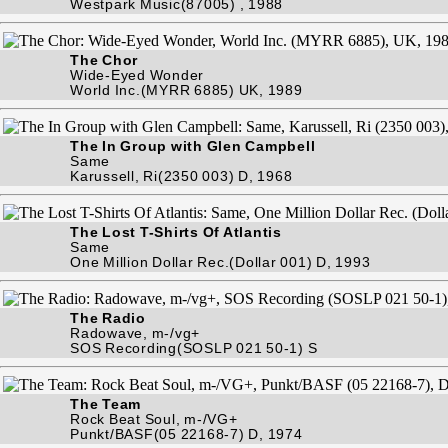
Westpark Music(87005) , 1988
The Chor
Wide-Eyed Wonder
World Inc.(MYRR 6885) UK, 1989
The In Group with Glen Campbell
Same
Karussell, Ri(2350 003) D, 1968
The Lost T-Shirts Of Atlantis
Same
One Million Dollar Rec.(Dollar 001) D, 1993
The Radio
Radowave, m-/vg+
SOS Recording(SOSLP 021 50-1) S
The Team
Rock Beat Soul, m-/VG+
Punkt/BASF(05 22168-7) D, 1974