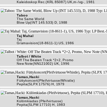
Kaleidoskop Rec.(KRL 85087) UK,m-/vg-, 1981
Taboo
The Same World
Blow Up(INT 145.533) D, 1988
Taj Mahal
Taj
Gramavision(18-8611-1) US, 1986
Talbot / White
Off The Beaten Track *2+2, Promo
New Note(NN121002) UK, 1996
Tamas,Hacki
Füttykoncert(Pfeifvirtuose/Whistle)
Pepita(SLPX 17576) H, 1979
Tamas,Hacki
Külömkiadas (Pfeifvirtuose)
Pepita(SLPM 17710) H, 1983