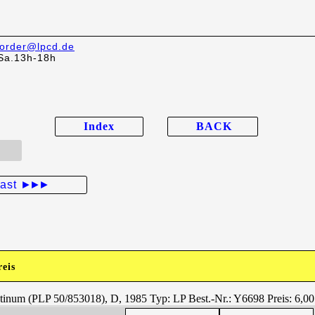
order@lpcd.de
Sa.13h-18h
Index
BACK
last
►►►
reis