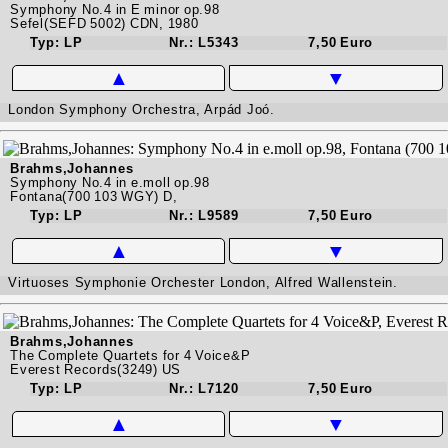
Symphony No.4 in E minor op.98
Sefel(SEFD 5002) CDN, 1980
Typ: LP
Nr.: L5343
7,50 Euro
▲
▼
London Symphony Orchestra, Arpád Joó.
Brahms,Johannes
Symphony No.4 in e.moll op.98
Fontana(700 103 WGY) D,
Typ: LP
Nr.: L9589
7,50 Euro
▲
▼
Virtuoses Symphonie Orchester London, Alfred Wallenstein.
Brahms,Johannes
The Complete Quartets for 4 Voice&P
Everest Records(3249) US
Typ: LP
Nr.: L7120
7,50 Euro
▲
▼