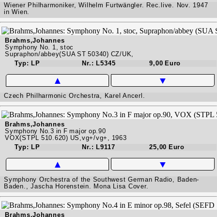
Wiener Philharmoniker, Wilhelm Furtwängler. Rec.live. Nov. 1947
in Wien.
Brahms,Johannes
Symphony No. 1, stoc
Supraphon/abbey(SUA ST 50340) CZ/UK,
Typ: LP
Nr.: L5345
9,00 Euro
▲
▼
Czech Philharmonic Orchestra, Karel Ancerl.
Brahms,Johannes
Symphony No.3 in F major op.90
VOX(STPL 510.620) US,vg+/vg+, 1963
Typ: LP
Nr.: L9117
25,00 Euro
▲
▼
Symphony Orchestra of the Southwest German Radio, Baden-
Baden., Jascha Horenstein. Mona Lisa Cover.
Brahms,Johannes