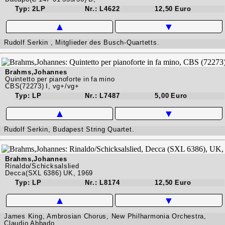
Typ: 2LP
Nr.: L4622
12,50 Euro
▲
▼
Rudolf Serkin , Mitglieder des Busch-Quartetts.
Brahms,Johannes
Quintetto per pianoforte in fa mino
CBS(72273) I, vg+/vg+
Typ: LP
Nr.: L7487
5,00 Euro
▲
▼
Rudolf Serkin, Budapest String Quartet.
Brahms,Johannes
Rinaldo/Schicksalslied
Decca(SXL 6386) UK, 1969
Typ: LP
Nr.: L8174
12,50 Euro
▲
▼
James King, Ambrosian Chorus, New Philharmonia Orchestra,
Claudio Abbado.,