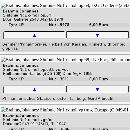
Brahms,Johannes
Sinfonie Nr.1 c-moll op.64
D.Gr. Gallerie(2543 042) D, 1978
Typ: LP
Nr.: L9978
6,00 Euro
▲
▼
Berliner Philharmoniker, Herbert von Karajan. + inlett with printed
graphics.
Brahms,Johannes
Sinfonie Nr.1 c-moll op.68,Live,Foc
Philharmonie Hamburg(OS 108) D, m-/vg+, 1988
Typ: LP
Nr.: L3011
6,00 Euro
▲
▼
Philharmonisches Staatsorchester Hamburg, Gerd Albrecht.
Brahms,Johannes
Sinfonie Nr.1 c-moll vg+/m-
Dacapo(C 049-01 145) D, Ri, 1947
Typ: LP
Nr.: L3606
5,00 Euro