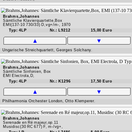
Brahms,Johannes
Sämtliche Klavierquartette,Box
EMI(137-10 730/33) D,vg+/m-, 1970
Typ: 4LP
Nr.: L9212
15,00 Euro
▲
▼
Ungarische Streichquartett, Georges Solchany.
Brahms,Johannes
Sämtliche Sinfonien, Box
EMI Electrola,D,
Typ: 4LP
Nr.: K1296
17,50 Euro
▲
▼
Philharmonia Orchester London, Otto Klemperer.
Brahms,Johannes
Serenade en Ré majeur,op.11
Musidisc(30 RC 677) F, m-/vg+,