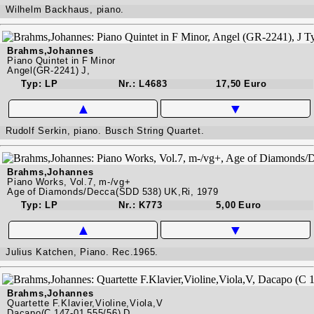
Wilhelm Backhaus, piano.
Brahms,Johannes
Piano Quintet in F Minor
Angel(GR-2241) J,
Typ: LP
Nr.: L4683
17,50 Euro
▲
▼
Rudolf Serkin, piano. Busch String Quartet.
Brahms,Johannes
Piano Works, Vol.7, m-/vg+
Age of Diamonds/Decca(SDD 538) UK,Ri, 1979
Typ: LP
Nr.: K773
5,00 Euro
▲
▼
Julius Katchen, Piano. Rec.1965.
Brahms,Johannes
Quartette F.Klavier,Violine,Viola,V
Dacapo(C 147-01 555/56) D,