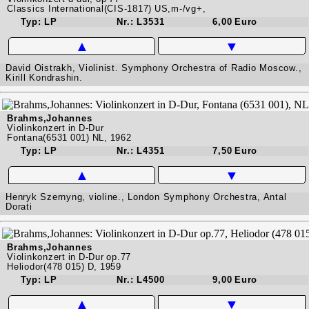
Classics International(CIS-1817) US,m-/vg+,
Typ: LP
Nr.: L3531
6,00 Euro
▲
▼
David Oistrakh, Violinist. Symphony Orchestra of Radio Moscow.,
Kirill Kondrashin.
Brahms,Johannes
Violinkonzert in D-Dur
Fontana(6531 001) NL, 1962
Typ: LP
Nr.: L4351
7,50 Euro
▲
▼
Henryk Szernyng, violine., London Symphony Orchestra, Antal
Dorati
Brahms,Johannes
Violinkonzert in D-Dur op.77
Heliodor(478 015) D, 1959
Typ: LP
Nr.: L4500
9,00 Euro
▲
▼