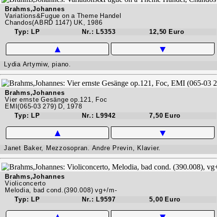
Brahms,Johannes
Variations&Fugue on a Theme Handel
Chandos(ABRD 1147) UK, 1986
Typ: LP
Nr.: L5353
12,50 Euro
▲
▼
Lydia Artymiw, piano.
Brahms,Johannes
Vier ernste Gesänge op.121, Foc
EMI(065-03 279) D, 1978
Typ: LP
Nr.: L9942
7,50 Euro
▲
▼
Janet Baker, Mezzosopran. Andre Previn, Klavier.
Brahms,Johannes
Violiconcerto
Melodia, bad cond.(390.008) vg+/m-
Typ: LP
Nr.: L9597
5,00 Euro
▲
▼