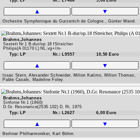
Typ: LP
Nr.: L7486
5,00 Euro
▲
▼
Orchestre Symphonique du Gurzenich de Cologne., Günter Wand.
Brahms,Johannes
Sextett Nr.1 B-dur/op.18 fStreicher
Philips(A 01170 L) NL,vg+/m-
Typ: LP
Nr.: L9557
10,50 Euro
▲
▼
Issac Stern, Alexander Schneider, Milton Katims, Milton Thomas,
Pable Casals, Madeline Foley.
Brahms,Johannes
Sinfonie Nr.1 (1960)
D.Gr. Resonance(2535 102) D, Ri, 1975
Typ: LP
Nr.: L2627
6,00 Euro
▲
▼
Berliner Philharmoniker, Karl Böhm.