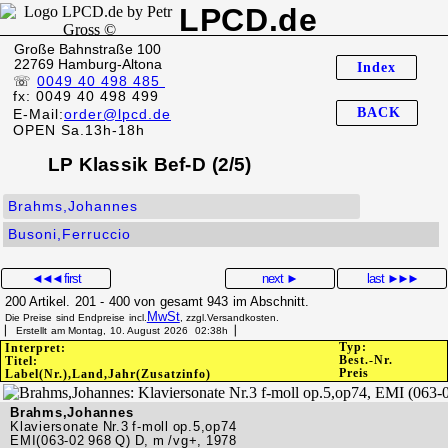
LPCD.de
Große Bahnstraße 100
22769 Hamburg-Altona
Index
☏
0049 40 498 485
fx: 0049 40 498 499
BACK
E-Mail:
order@lpcd.de
OPEN Sa.13h-18h
LP Klassik Bef-D (2/5)
Brahms,Johannes
Busoni,Ferruccio
◄◄◄
first
next ►
last
►►►
200 Artikel. 201 - 400 von gesamt 943 im Abschnitt.
MwSt
Die Preise sind Endpreise incl.
, zzgl.Versandkosten.
▏ Erstellt am Montag, 10. August 2026 02:38h▕
Typ:
Interpret:
Best.-Nr.
Titel:
Preis
Label(Nr.),Land,Jahr(Zusatzinfo)
Brahms,Johannes
Klaviersonate Nr.3 f-moll op.5,op74
EMI(063-02 968 Q) D, m /vg+, 1978