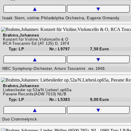
▲
▼
Isaak Stern, violine.Philadelphia Orchestra, Eugene Ormandy.
Brahms,Johannes
Konzert für Violine,Violoncello & O
RCA Toscanini Ed.(AT 125) D, 1974
Typ: LP
Nr.: L9797
7,50 Euro
▲
▼
NBC Symphony-Orchester, Arturo Toscanini. rec.1948.
Brahms,Johannes
Liebeslieder op.52a/N.Liebesl.op65a
Pavane Records(ADW 7010) NL/B
Typ: LP
Nr.: L5383
9,00 Euro
▲
▼
Duo Crommelynck.