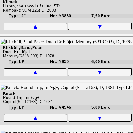
Klimek
Listen, the snow is falling, 5Tr.
Kompakt(KOM 125) D, 2003
Typ: 12"
Nr.: Y3830
7,50 Euro
▲
▼
Klixbüll,Band,Peter
Duen Er Flöjet
Mercury(6318 203) D, 1978
Typ: LP
Nr.: Y950
6,00 Euro
▲
▼
Knack
Round Trip, m-/vg+
Capitol(ST-12168) D, 1981
Typ: LP
Nr.: V4546
5,00 Euro
▲
▼