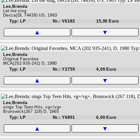
Lee,Brenda
Let me sing
Decca(DL 74439) US, 1963
Typ: LP
Nr.: V6182
15,00 Euro
▲
▼
Lee,Brenda
Original Favorites
MCA(202 935-241) D, 1980
Typ: LP
Nr.: Y2759
4,00 Euro
▲
▼
Lee,Brenda
sings Top Teen Hits, vg+/vg+
Brunswick(267 118) D, 1965
Typ: LP
Nr.: Y6801
6,00 Euro
▲
▼