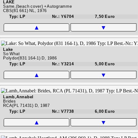
LAKE
Same,(beach cover) +Autogramme
CBS(81 661) NL, 1976
Typ: LP
Nr.: Y6704
7,50 Euro
▲
▼
Lake
So What
Polydor(831 164-1) D, 1986
Typ: LP
Nr.: Y3214
5,00 Euro
▲
▼
Lamb,Annabel
Brides
RCA(PL 71431) D, 1987
Typ: LP
Nr.: V7738
6,00 Euro
▲
▼