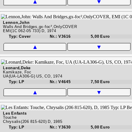
▲
▼
Lennon,John
Walls And Bridges,gx-foc²,OnlyCOVER
EMI(1C 062-05 733) D, 1974
Typ: Cover
Nr.: V3616
5,00 Euro
▲
▼
Leonard,Deke
Kamikaze, Foc
UA(UA-LA306-G) US, CO, 1974
Typ: LP
Nr.: V4645
7,50 Euro
▲
▼
Les Enfants
Touche
Chrysalis(206 815-620) D, 1985
Typ: LP
Nr.: Y3630
5,00 Euro