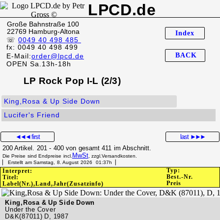
LPCD.de
Große Bahnstraße 100
22769 Hamburg-Altona
Index
☏
0049 40 498 485
fx: 0049 40 498 499
BACK
E-Mail:
order@lpcd.de
OPEN Sa.13h-18h
LP Rock Pop I-L (2/3)
King,Rosa & Up Side Down
Lucifer's Friend
◄◄◄
first
last
►►►
200 Artikel. 201 - 400 von gesamt 411 im Abschnitt.
MwSt
Die Preise sind Endpreise incl.
, zzgl.Versandkosten.
▏ Erstellt am Samstag, 8. August 2026 01:37h▕
Typ:
Interpret:
Best.-Nr.
Titel:
Preis
Label(Nr.),Land,Jahr(Zusatzinfo)
King,Rosa & Up Side Down
Under the Cover
D&K(87011) D, 1987