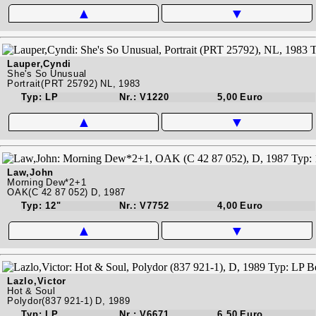
▲
▼
Lauper,Cyndi
She's So Unusual
Portrait(PRT 25792) NL, 1983
Typ: LP
Nr.: V1220
5,00 Euro
▲
▼
Law,John
Morning Dew*2+1
OAK(C 42 87 052) D, 1987
Typ: 12"
Nr.: V7752
4,00 Euro
▲
▼
Lazlo,Victor
Hot & Soul
Polydor(837 921-1) D, 1989
Typ: LP
Nr.: V6671
6,50 Euro