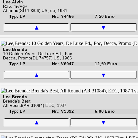
Lee,Alvin
Rx5, m-/vg+
Atlantic(SD 19306) US, co, 1981
Typ: LP
Nr.: Y4466
7,50 Euro
▲
▼
Lee,Brenda
10 Golden Years, De Luxe Ed., Foc
Decca, Promo(DL 74757) US, 1966
Typ: LP
Nr.: V6047
12,50 Euro
▲
▼
Lee,Brenda
Brenda's Best
All Round(AR 31084) EEC, 1987
Typ: LP
Nr.: V5392
6,00 Euro
▲
▼