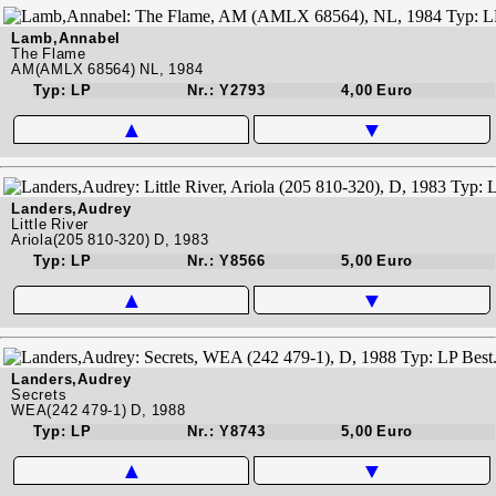
Lamb,Annabel
The Flame
AM(AMLX 68564) NL, 1984
Typ: LP
Nr.: Y2793
4,00 Euro
▲
▼
Landers,Audrey
Little River
Ariola(205 810-320) D, 1983
Typ: LP
Nr.: Y8566
5,00 Euro
▲
▼
Landers,Audrey
Secrets
WEA(242 479-1) D, 1988
Typ: LP
Nr.: Y8743
5,00 Euro
▲
▼