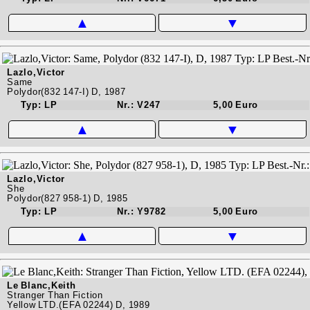
▲
▼
Lazlo,Victor
Same
Polydor(832 147-I) D, 1987
Typ: LP
Nr.: V247
5,00 Euro
▲
▼
Lazlo,Victor
She
Polydor(827 958-1) D, 1985
Typ: LP
Nr.: Y9782
5,00 Euro
▲
▼
Le Blanc,Keith
Stranger Than Fiction
Yellow LTD.(EFA 02244) D, 1989