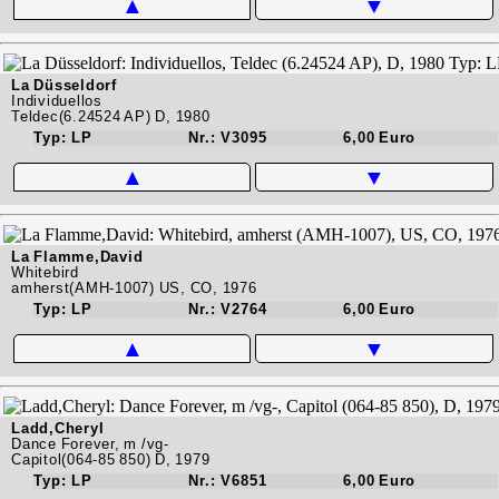
▲
▼
La Düsseldorf
Individuellos
Teldec(6.24524 AP) D, 1980
Typ: LP
Nr.: V3095
6,00 Euro
▲
▼
La Flamme,David
Whitebird
amherst(AMH-1007) US, CO, 1976
Typ: LP
Nr.: V2764
6,00 Euro
▲
▼
Ladd,Cheryl
Dance Forever, m /vg-
Capitol(064-85 850) D, 1979
Typ: LP
Nr.: V6851
6,00 Euro