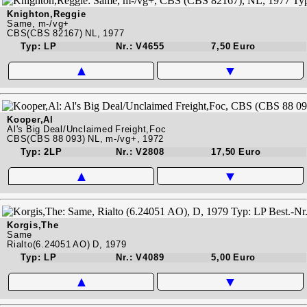
Knighton,Reggie
Same, m-/vg+
CBS(CBS 82167) NL, 1977
Typ: LP
Nr.: V4655
7,50 Euro
▲
▼
Kooper,Al
Al's Big Deal/Unclaimed Freight,Foc
CBS(CBS 88 093) NL, m-/vg+, 1972
Typ: 2LP
Nr.: V2808
17,50 Euro
▲
▼
Korgis,The
Same
Rialto(6.24051 AO) D, 1979
Typ: LP
Nr.: V4089
5,00 Euro
▲
▼