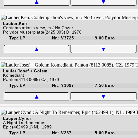
▲
▼
Lauber,Ken
Contemplation's view, m-/ No Cover
Polydor Musterplatte(2425 005) D, 1970
Typ: LP
Nr.: V3725
9,00 Euro
▲
▼
Laufer,Josef + Golem
Komediant
Panton(8113 0085) CZ, 1979
Typ: LP
Nr.: Y1097
7,50 Euro
▲
▼
Lauper,Cyndi
A Night To Remember
Epic(462499 1) NL, 1989
Typ: LP
Nr.: V237
5,00 Euro