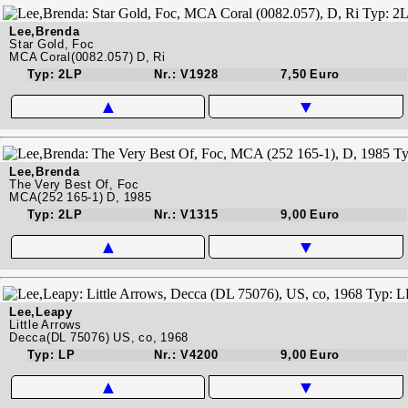
Lee,Brenda
Star Gold, Foc
MCA Coral(0082.057) D, Ri
Typ: 2LP
Nr.: V1928
7,50 Euro
▲
▼
Lee,Brenda
The Very Best Of, Foc
MCA(252 165-1) D, 1985
Typ: 2LP
Nr.: V1315
9,00 Euro
▲
▼
Lee,Leapy
Little Arrows
Decca(DL 75076) US, co, 1968
Typ: LP
Nr.: V4200
9,00 Euro
▲
▼