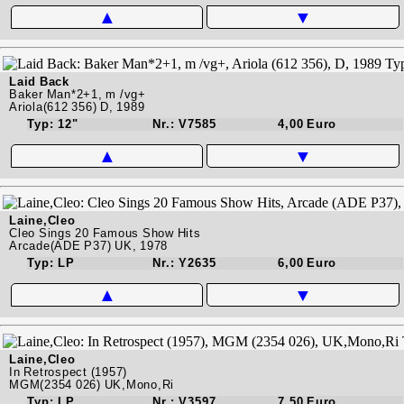
▲
▼
Laid Back
Baker Man*2+1, m /vg+
Ariola(612 356) D, 1989
Typ: 12"
Nr.: V7585
4,00 Euro
▲
▼
Laine,Cleo
Cleo Sings 20 Famous Show Hits
Arcade(ADE P37) UK, 1978
Typ: LP
Nr.: Y2635
6,00 Euro
▲
▼
Laine,Cleo
In Retrospect (1957)
MGM(2354 026) UK,Mono,Ri
Typ: LP
Nr.: V3597
7,50 Euro