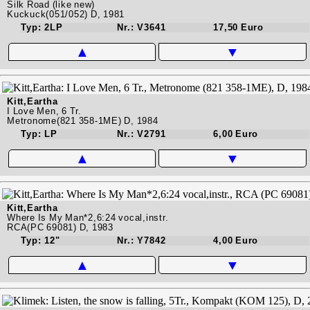
Silk Road (like new)
Kuckuck(051/052) D, 1981
Typ: 2LP
Nr.: V3641
17,50 Euro
▲
▼
Kitt,Eartha
I Love Men, 6 Tr.
Metronome(821 358-1ME) D, 1984
Typ: LP
Nr.: V2791
6,00 Euro
▲
▼
Kitt,Eartha
Where Is My Man*2,6:24 vocal,instr.
RCA(PC 69081) D, 1983
Typ: 12"
Nr.: Y7842
4,00 Euro
▲
▼