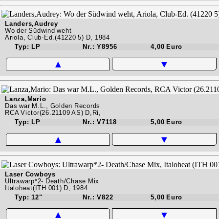
Landers,Audrey
Wo der Südwind weht
Ariola, Club-Ed.(41220 5) D, 1984
Typ: LP
Nr.: Y8956
4,00 Euro
▲
▼
Lanza,Mario
Das war M.L., Golden Records
RCA Victor(26.21109 AS) D,Ri,
Typ: LP
Nr.: V7118
5,00 Euro
▲
▼
Laser Cowboys
Ultrawarp*2- Death/Chase Mix
Italoheat(ITH 001) D, 1984
Typ: 12"
Nr.: V822
5,00 Euro
▲
▼