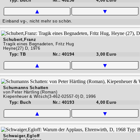
Typ: Buch
Nr.: 40256
4,00 Euro
▲
▼
Einband vg-, nicht mehr so schön.
Schubert,Franz
Tragik eines Begnadeten, Fritz Hug
Heyne(27) D, 1976
Typ: TB
Nr.: 40194
3,00 Euro
▲
▼
Schumanns Schatten
von Peter Härtling (Roman)
Kiepenheuer & Witsch(3-462-02557-0) D, 1996
Typ: Buch
Nr.: 40193
4,00 Euro
▲
▼
Schwaiger,Egloff