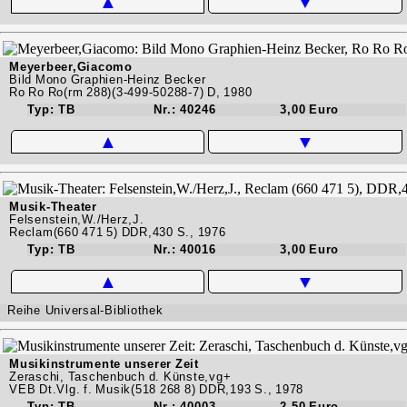
▲
▼
Meyerbeer,Giacomo
Bild Mono Graphien-Heinz Becker
Ro Ro Ro(rm 288)(3-499-50288-7) D, 1980
Typ: TB
Nr.: 40246
3,00 Euro
▲
▼
Musik-Theater
Felsenstein,W./Herz,J.
Reclam(660 471 5) DDR,430 S., 1976
Typ: TB
Nr.: 40016
3,00 Euro
▲
▼
Reihe Universal-Bibliothek
Musikinstrumente unserer Zeit
Zeraschi, Taschenbuch d. Künste,vg+
VEB Dt.Vlg. f. Musik(518 268 8) DDR,193 S., 1978
Typ: TB
Nr.: 40003
2,50 Euro