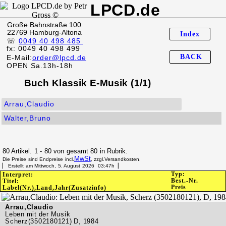
LPCD.de
Große Bahnstraße 100
22769 Hamburg-Altona
Index
☏
0049 40 498 485
fx: 0049 40 498 499
BACK
E-Mail:
order@lpcd.de
OPEN Sa.13h-18h
Buch Klassik E-Musik (1/1)
Arrau,Claudio
Walter,Bruno
80 Artikel. 1 - 80 von gesamt 80 in Rubrik.
MwSt
Die Preise sind Endpreise incl.
, zzgl.Versandkosten.
▏ Erstellt am Mittwoch, 5. August 2026 03:47h▕
Typ:
Interpret:
Best.-Nr.
Titel:
Preis
Label(Nr.),Land,Jahr(Zusatzinfo)
Arrau,Claudio
Leben mit der Musik
Scherz(3502180121) D, 1984