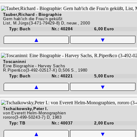
Tauber,Richard - Biographie
Gern hab'ich die Frau'n geküßt
List, M.Jürgs(3-471-79429-8) D, neuw., 2000
Typ: Buch
Nr.: 40284
6,00 Euro
▲
▼
Toscaninni
Eine Biographie - Harvey Sachs
R.Piper&co(3-492-02517-X) D,506 S., 1980
Typ: Buch
Nr.: 40221
5,00 Euro
▲
▼
Tschaikowsky,Peter I.
von Everett Helm-Monographien
rororo(3-499-50243-7) D, 1983
Typ: TB
Nr.: 40037
2,00 Euro
▲
▼