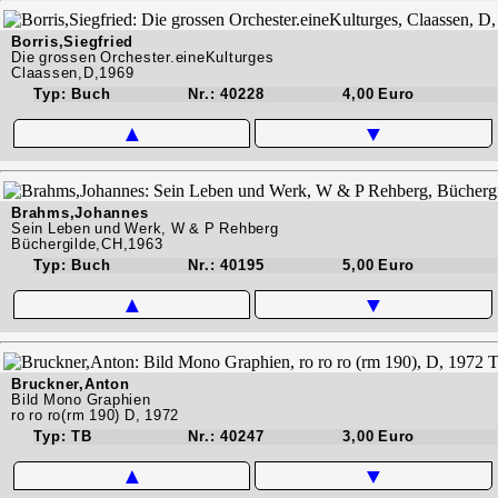
Borris,Siegfried
Die grossen Orchester.eineKulturges
Claassen,D,1969
Typ: Buch
Nr.: 40228
4,00 Euro
▲
▼
Brahms,Johannes
Sein Leben und Werk, W & P Rehberg
Büchergilde,CH,1963
Typ: Buch
Nr.: 40195
5,00 Euro
▲
▼
Bruckner,Anton
Bild Mono Graphien
ro ro ro(rm 190) D, 1972
Typ: TB
Nr.: 40247
3,00 Euro
▲
▼