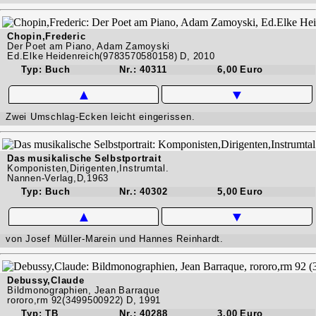
Chopin,Frederic
Der Poet am Piano, Adam Zamoyski
Ed.Elke Heidenreich(9783570580158) D, 2010
Typ: Buch
Nr.: 40311
6,00 Euro
▲
▼
Zwei Umschlag-Ecken leicht eingerissen.
Das musikalische Selbstportrait
Komponisten,Dirigenten,Instrumtal.
Nannen-Verlag,D,1963
Typ: Buch
Nr.: 40302
5,00 Euro
▲
▼
von Josef Müller-Marein und Hannes Reinhardt.
Debussy,Claude
Bildmonographien, Jean Barraque
rororo,rm 92(3499500922) D, 1991
Typ: TB
Nr.: 40288
3,00 Euro