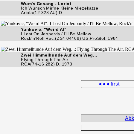
Wum's Gesang - Loriot
Ich Wünsch Mir'ne Kleine Miezekatze
Ariola(12 328 AU) D
Yankovic, "Weird Al"
I Lost On Jeopardy / I'll Be Mellow
Rock'n'Roll Rec.(ZS4 04469) US,ProStol, 1984
Zwei Himmelhunde Auf dem Weg...
Flying Through The Air
RCA(74-16 282) D, 1973
◄◄◄
first
Abk