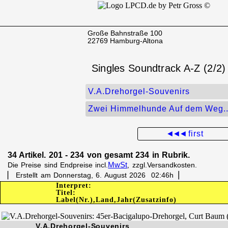
Große Bahnstraße 100
22769 Hamburg-Altona
Singles Soundtrack A-Z (2/2)
V.A.Drehorgel-Souvenirs
Zwei Himmelhunde Auf dem Weg..
◄◄◄
first
34 Artikel. 201 - 234 von gesamt 234 in Rubrik.
MwSt
Die Preise sind Endpreise incl.
, zzgl.Versandkosten.
▏ Erstellt am Donnerstag, 6. August 2026 02:46h▕
Interpret:
Titel:
Label(Nr.),Land,Jahr(Zusatzinfo)
V.A.Drehorgel-Souvenirs