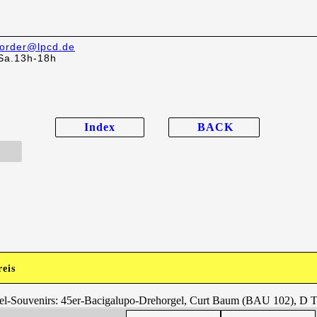
order@lpcd.de
Sa.13h-18h
Index
BACK
reis