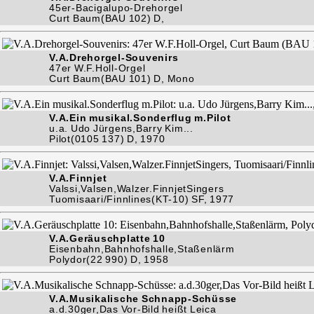
45er-Bacigalupo-Drehorgel
Curt Baum(BAU 102) D,
V.A.Drehorgel-Souvenirs
47er W.F.Holl-Orgel
Curt Baum(BAU 101) D, Mono
V.A.Ein musikal.Sonderflug m.Pilot
u.a. Udo Jürgens,Barry Kim...
Pilot(0105 137) D, 1970
V.A.Finnjet
Valssi,Valsen,Walzer.FinnjetSingers
Tuomisaari/Finnlines(KT-10) SF, 1977
V.A.Geräuschplatte 10
Eisenbahn,Bahnhofshalle,Staßenlärm
Polydor(22 990) D, 1958
V.A.Musikalische Schnapp-Schüsse
a.d.30ger,Das Vor-Bild heißt Leica