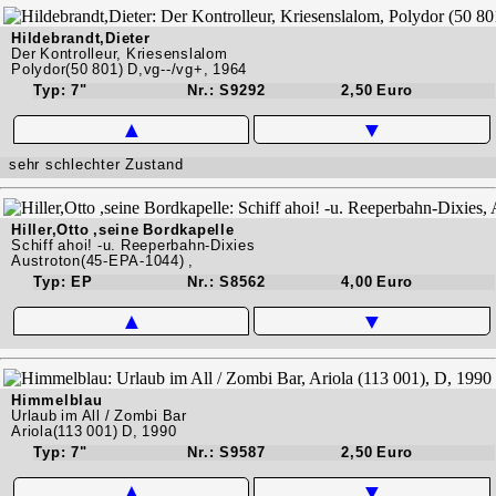
Hildebrandt,Dieter
Der Kontrolleur, Kriesenslalom
Polydor(50 801) D,vg--/vg+, 1964
Typ: 7"
Nr.: S9292
2,50 Euro
▲
▼
sehr schlechter Zustand
Hiller,Otto ,seine Bordkapelle
Schiff ahoi! -u. Reeperbahn-Dixies
Austroton(45-EPA-1044) ,
Typ: EP
Nr.: S8562
4,00 Euro
▲
▼
Himmelblau
Urlaub im All / Zombi Bar
Ariola(113 001) D, 1990
Typ: 7"
Nr.: S9587
2,50 Euro
▲
▼