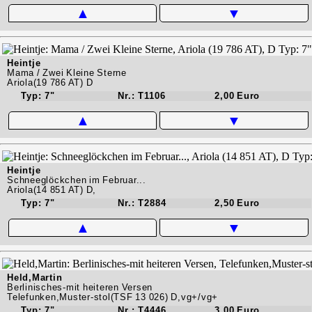
▲
▼
Heintje
Mama / Zwei Kleine Sterne
Ariola(19 786 AT) D
Typ: 7"
Nr.: T1106
2,00 Euro
▲
▼
Heintje
Schneeglöckchen im Februar...
Ariola(14 851 AT) D,
Typ: 7"
Nr.: T2884
2,50 Euro
▲
▼
Held,Martin
Berlinisches-mit heiteren Versen
Telefunken,Muster-stol(TSF 13 026) D,vg+/vg+
Typ: 7"
Nr.: T4446
3,00 Euro