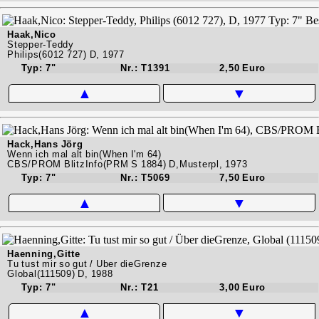
Haak,Nico
Stepper-Teddy
Philips(6012 727) D, 1977
Typ: 7"
Nr.: T1391
2,50 Euro
▲
▼
Hack,Hans Jörg
Wenn ich mal alt bin(When I'm 64)
CBS/PROM BlitzInfo(PRM S 1884) D,Musterpl, 1973
Typ: 7"
Nr.: T5069
7,50 Euro
▲
▼
Haenning,Gitte
Tu tust mir so gut / Über dieGrenze
Global(111509) D, 1988
Typ: 7"
Nr.: T21
3,00 Euro
▲
▼