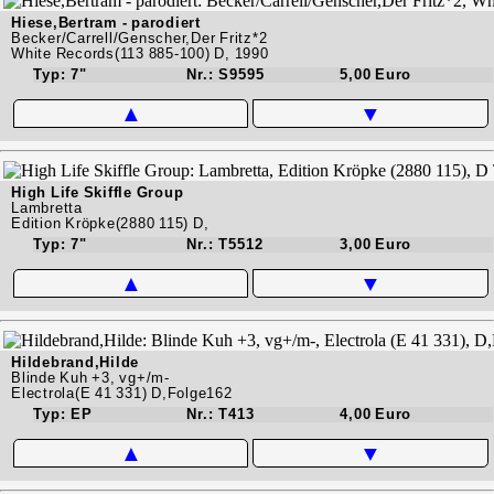
Hiese,Bertram - parodiert
Becker/Carrell/Genscher,Der Fritz*2
White Records(113 885-100) D, 1990
Typ: 7"
Nr.: S9595
5,00 Euro
▲
▼
High Life Skiffle Group
Lambretta
Edition Kröpke(2880 115) D,
Typ: 7"
Nr.: T5512
3,00 Euro
▲
▼
Hildebrand,Hilde
Blinde Kuh +3, vg+/m-
Electrola(E 41 331) D,Folge162
Typ: EP
Nr.: T413
4,00 Euro
▲
▼