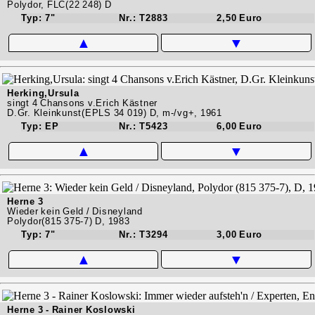
Polydor, FLC(22 248) D
Typ: 7"
Nr.: T2883
2,50 Euro
▲
▼
Herking,Ursula
singt 4 Chansons v.Erich Kästner
D.Gr. Kleinkunst(EPLS 34 019) D, m-/vg+, 1961
Typ: EP
Nr.: T5423
6,00 Euro
▲
▼
Herne 3
Wieder kein Geld / Disneyland
Polydor(815 375-7) D, 1983
Typ: 7"
Nr.: T3294
3,00 Euro
▲
▼
Herne 3 - Rainer Koslowski