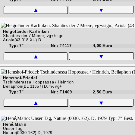
▲
▼
Helgoländer Karfinken
Shanties der 7 Meere, vg+/sign.
Ariola(43 018 XU) D
Typ: 7"
Nr.: T4117
4,00 Euro
▲
▼
Hemshof-Friedel
Tschinderassa Hoppsassa / Heinrich
Bellaphon(BL 11357) D,m-/vg+
Typ: 7"
Nr.: T1409
2,50 Euro
▲
▼
Hené,Mario
Unser Tag
Nature(0030.162) D, 1979