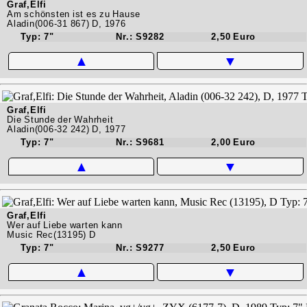
Graf,Elfi
Am schönsten ist es zu Hause
Aladin(006-31 867) D, 1976
Typ: 7"
Nr.: S9282
2,50 Euro
▲
▼
Graf,Elfi
Die Stunde der Wahrheit
Aladin(006-32 242) D, 1977
Typ: 7"
Nr.: S9681
2,00 Euro
▲
▼
Graf,Elfi
Wer auf Liebe warten kann
Music Rec(13195) D
Typ: 7"
Nr.: S9277
2,50 Euro
▲
▼