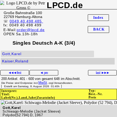
LPCD.de
Große Bahnstraße 100
22769 Hamburg-Altona
Index
☏
0049 40 498 485
fx: 0049 40 498 499
BACK
E-Mail:
order@lpcd.de
OPEN Sa.13h-18h
Singles Deutsch A-K (3/4)
Gott,Karel
Kaiser,Roland
◄◄◄
first
◄ pre
last
►►►
200 Artikel. 401 - 600 von gesamt 648 im Abschnitt.
MwSt
Die Preise sind Endpreise incl.
, zzgl.Versandkosten.
▏ Erstellt am Samstag, 8. August 2026 01:40h▕
Typ:
Interpret:
Best.-Nr.
Titel:
Preis
Label(Nr.),Land,Jahr(Zusatzinfo)
Gott,Karel
Schiwago-Melodie (Jacket Sleeve)
Polydor(52 794) D, 1967