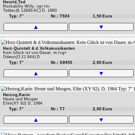
Herold,Ted
Rockabilly-Willy, vg+/m-
Teldec(6.12685 AC) D, 1980
Typ: 7"
Nr.: T924
1,50 Euro
▲
▼
Herz-Quintett & d.Volksmusikanten
Kein Glück ist von Dauer, m-/vg+
Odeon(O 21 944) D
Typ: 7"
Nr.: S8455
2,00 Euro
▲
▼
Herzog,Karin
Heute und Morgen
Elite(XY 92) D, 1984
Typ: 7"
Nr.: T7
2,00 Euro
▲
▼