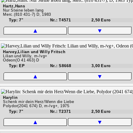
Hartz,Hans
Nur Steine leben lang
Merc.(810 431-7) D, 1983
Typ: 7"
Nr.: T4571
2,50 Euro
▲
▼
Harvey,Lilian und Willy Fritsch
Lilian und Willy, m-/vg+
Odeon(O 41 463) D
Typ: EP
Nr.: S8668
3,00 Euro
▲
▼
Harylin
Schenk mir dein Herz/Wenn die Liebe
Polydor(2041 674) D, m-/vg+, 1975
Typ: 7"
Nr.: T2371
2,50 Euro
▲
▼