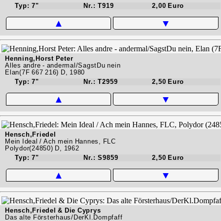
Typ: 7"
Nr.: T919
2,00 Euro
▲
▼
Henning,Horst Peter
Alles andre - andermal/SagstDu nein
Elan(7F 667 216) D, 1980
Typ: 7"
Nr.: T2959
2,50 Euro
▲
▼
Hensch,Friedel
Mein Ideal / Ach mein Hannes, FLC
Polydor(24850) D, 1962
Typ: 7"
Nr.: S9859
2,50 Euro
▲
▼
Hensch,Friedel & Die Cyprys
Das alte Försterhaus/DerKl.Dompfaff