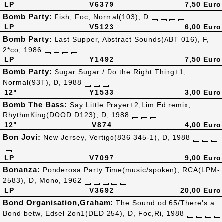
LP
V6379
7,50 Euro
Bomb Party:
Fish, Foc, Normal(103), D
LP
V5123
6,00 Euro
Bomb Party:
Last Supper, Abstract Sounds(ABT 016), F,
2*co, 1986
LP
Y1492
7,50 Euro
Bomb Party:
Sugar Sugar / Do the Right Thing+1,
Normal(93T), D, 1988
12"
Y1533
3,00 Euro
Bomb The Bass:
Say Little Prayer+2,Lim.Ed.remix,
RhythmKing(DOOD D123), D, 1988
12"
V874
4,00 Euro
Bon Jovi:
New Jersey, Vertigo(836 345-1), D, 1988
LP
V7097
9,00 Euro
Bonanza:
Ponderosa Party Time(music/spoken), RCA(LPM-
2583), D, Mono, 1962
LP
V3692
20,00 Euro
Bond Organisation,Graham:
The Sound od 65/There's a
Bond betw, Edsel 2on1(DED 254), D, Foc,Ri, 1988