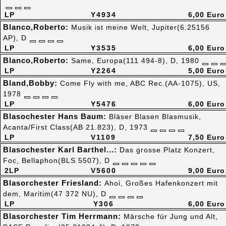
LP
Y4934
6,00 Euro
Blanco,Roberto:
Musik ist meine Welt, Jupiter(6.25156
AP), D
LP
Y3535
6,00 Euro
Blanco,Roberto:
Same, Europa(111 494-8), D, 1980
LP
Y2264
5,00 Euro
Bland,Bobby:
Come Fly with me, ABC Rec.(AA-1075), US,
1978
LP
Y5476
6,00 Euro
Blasochester Hans Baum:
Bläser Blasen Blasmusik,
Acanta/First Class(AB 21.823), D, 1973
LP
V1109
7,50 Euro
Blasochester Karl Barthel...:
Das grosse Platz Konzert,
Foc, Bellaphon(BLS 5507), D
2LP
V5600
9,00 Euro
Blasorchester Friesland:
Ahoi, Großes Hafenkonzert mit
dem, Maritim(47 372 NU), D
LP
Y306
6,00 Euro
Blasorchester Tim Herrmann:
Märsche für Jung und Alt,