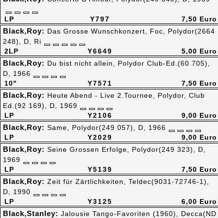
LP
Y797
7,50 Euro
Black,Roy:
Das Grosse Wunschkonzert, Foc, Polydor(2664
248), D, Ri
2LP
Y6649
5,00 Euro
Black,Roy:
Du bist nicht allein, Polydor Club-Ed.(60 705),
D, 1966
10"
Y7571
7,50 Euro
Black,Roy:
Heute Abend - Live 2.Tournee, Polydor, Club
Ed.(92 169), D, 1969
LP
Y2106
9,00 Euro
Black,Roy:
Same, Polydor(249 057), D, 1966
LP
Y2029
9,00 Euro
Black,Roy:
Seine Grossen Erfolge, Polydor(249 323), D,
1969
LP
Y5139
7,50 Euro
Black,Roy:
Zeit für Zärtlichkeiten, Teldec(9031-72746-1),
D, 1990
LP
Y3125
6,00 Euro
Black,Stanley:
Jalousie Tango-Favoriten (1960), Decca(ND