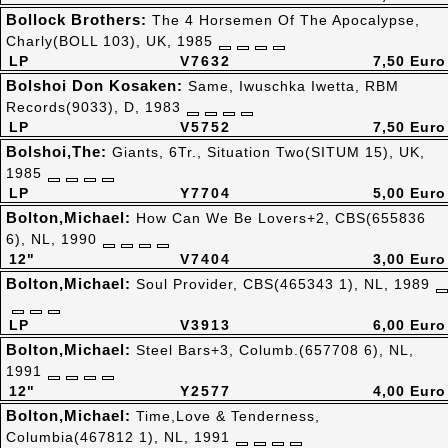
Bollock Brothers:
The 4 Horsemen Of The Apocalypse,
Charly(BOLL 103), UK, 1985
LP
V7632
7,50 Euro
Bolshoi Don Kosaken:
Same, Iwuschka Iwetta, RBM
Records(9033), D, 1983
LP
V5752
7,50 Euro
Bolshoi,The:
Giants, 6Tr., Situation Two(SITUM 15), UK,
1985
LP
Y7704
5,00 Euro
Bolton,Michael:
How Can We Be Lovers+2, CBS(655836
6), NL, 1990
12"
V7404
3,00 Euro
Bolton,Michael:
Soul Provider, CBS(465343 1), NL, 1989
LP
V3913
6,00 Euro
Bolton,Michael:
Steel Bars+3, Columb.(657708 6), NL,
1991
12"
Y2577
4,00 Euro
Bolton,Michael:
Time,Love & Tenderness,
Columbia(467812 1), NL, 1991