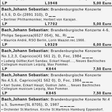
LP
L3948
5,00 Euro
Bach,Johann Sebastian:
Brandenburgische Konzerte
4,5,6, D.Gr.(2891 310), D
• Berliner Philharmoniker, Herbert von Karajan.
LP
L7702
5,00 Euro
Bach,Johann Sebastian:
Brandenburgische Konzerte 4-6,
Philips Sequenza(6527 054), NL, Ri
• Maurice André, RSO Berlin, Lorin Maazel.rec.1966.
LP
L9329
6,00 Euro
Bach,Johann Sebastian:
Brandenburgische Konzerte
No.1,2,3, Capriccio(41 561 2), D, Foc, 1984
• Ludwig Güttler,Kurt Sandau, Eckart Haupt...., Neues Bachisches
Collegium musicum Leipzig, Max Pommer.
LP
K844
7,50 Euro
Bach,Johann Sebastian:
Brandenburgische Konzerte
No.4,5,6, Capriccio(41 562 0), D, Foc, 1984
• Karl Suske, Eckart Haupt, Gudrun Jahn..., Neues Bachisches
Collegium musicum Leipzig, Max Pommer.
LP
K845
7,50 Euro
Bach,Johann Sebastian:
Brandenburgische Konzerte Nr.4
u.5, Summer(SL 8705), D, 1987
• Orchester St.Martinus. Kirche St.Martinus Hamburg Eppendorf.