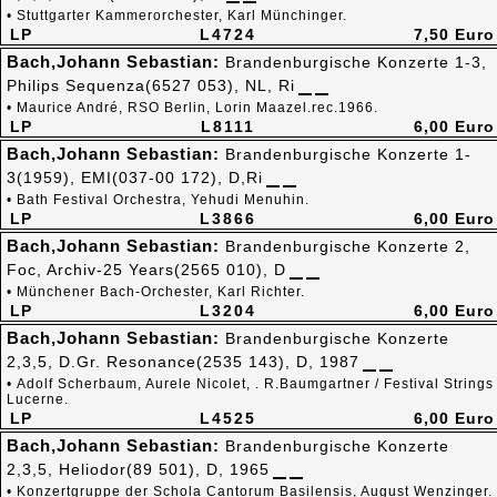
• Stuttgarter Kammerorchester, Karl Münchinger.
LP
L4724
7,50 Euro
Bach,Johann Sebastian:
Brandenburgische Konzerte 1-3,
Philips Sequenza(6527 053), NL, Ri
• Maurice André, RSO Berlin, Lorin Maazel.rec.1966.
LP
L8111
6,00 Euro
Bach,Johann Sebastian:
Brandenburgische Konzerte 1-
3(1959), EMI(037-00 172), D,Ri
• Bath Festival Orchestra, Yehudi Menuhin.
LP
L3866
6,00 Euro
Bach,Johann Sebastian:
Brandenburgische Konzerte 2,
Foc, Archiv-25 Years(2565 010), D
• Münchener Bach-Orchester, Karl Richter.
LP
L3204
6,00 Euro
Bach,Johann Sebastian:
Brandenburgische Konzerte
2,3,5, D.Gr. Resonance(2535 143), D, 1987
• Adolf Scherbaum, Aurele Nicolet, . R.Baumgartner / Festival Strings
Lucerne.
LP
L4525
6,00 Euro
Bach,Johann Sebastian:
Brandenburgische Konzerte
2,3,5, Heliodor(89 501), D, 1965
• Konzertgruppe der Schola Cantorum Basilensis, August Wenzinger.