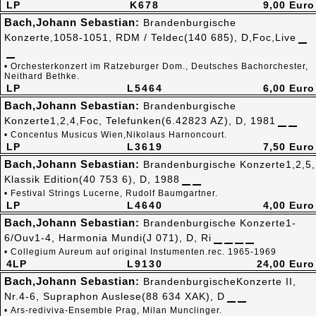
LP
K678
9,00 Euro
Bach,Johann Sebastian:
Brandenburgische
Konzerte,1058-1051, RDM / Teldec(140 685), D,Foc,Live
• Orchesterkonzert im Ratzeburger Dom., Deutsches Bachorchester,
Neithard Bethke.
LP
L5464
6,00 Euro
Bach,Johann Sebastian:
Brandenburgische
Konzerte1,2,4,Foc, Telefunken(6.42823 AZ), D, 1981
• Concentus Musicus Wien,Nikolaus Harnoncourt.
LP
L3619
7,50 Euro
Bach,Johann Sebastian:
Brandenburgische Konzerte1,2,5,
Klassik Edition(40 753 6), D, 1988
• Festival Strings Lucerne, Rudolf Baumgartner.
LP
L4640
4,00 Euro
Bach,Johann Sebastian:
Brandenburgische Konzerte1-
6/Ouv1-4, Harmonia Mundi(J 071), D, Ri
• Collegium Aureum auf original Instumenten.rec. 1965-1969
4LP
L9130
24,00 Euro
Bach,Johann Sebastian:
BrandenburgischeKonzerte II,
Nr.4-6, Supraphon Auslese(88 634 XAK), D
• Ars-rediviva-Ensemble Prag, Milan Munclinger.