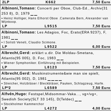
2LP
K662
7,50 Euro
Albinoni,Tomaso:
Concerti per Oboe, Club-Ed., Archiv(31
253 8), D, 1979
• Heinz Holliger, Hans Elhorst Oboe .Camerata Bern, Alexander van
Wijnkoop.
LP
L9515
7,50 Euro
Albinoni,Tomaso:
Les Adagios, Foc, Erato(ERA 9237), F,
1981
• I Solisti Veneti, Claudio Scimone.
LP
L9522
6,00 Euro
Albrecht,Gerd:
erklärt u.dir. Die Moldau-Smetana,
Atlantis(95 005), D, Foc, 1983
• Wiener Symphoniker. Einführung mit Beispielen.
LP
L8123
7,50 Euro
Albrecht,Gerd:
Musikinstrumente&wie man sie spielt,
Atlantis(95 002), D, 1981
• Streicher, Holzbläser / Bleckbläser, Pauken, Schlagzeug, Harfe.
LP*2
L6589
7,50 Euro
Alfvén,Hugo:
Festspel,Midsommar-Vaka..., vg+/vg+,
Swedish Society(SLT 33 145), D(Teldec)
• Stockholmer Kammerchor
LP
L4272
4,00 Euro