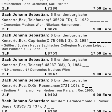
• Münchener Bach-Orchester, Karl Richter.
2LP
L7186
7,50 Euro
Bach,Johann Sebastian:
6 Brandenburgische
Konzerte,Box, Telefunken(6.35620 FD), D, 1982
• Concentus Musicus Wien, Nikolaus Harnoncourt.
2LP
L8826
9,00 Euro
Bach,Johann Sebastian:
6 Brandenburgische
Konzerte,Box, Capriccio(C 75 058/1-3), D, 1984
• Güttler / Suske / Neues Bachisches Collegium Musicum Leipzig,
Max Pommer. + 3 x Bach LPs
3LP
L8759
17,50 Euro
Bach,Johann Sebastian:
6 Brandenburgische
Konzerte,Foc, Teldec(6.48237 DM), D, 1984
• N.Harnoncourt / Concentus Musicus Wien
2LP
L9547
9,00 Euro
Bach,Johann Sebastian:
6 Brandenburgische
Konzerte,Foc, D.Gr. Resonance(2721 108), D
• Berliner Philharmoniker, Herbert von Karajan. Rec 1965.
2LP
L9403
9,00 Euro
Bach,Johann Sebastian:
Auf dem Pedalcembalo,E.Power
Biggs, CBS(S 72 437), D
LP
L4200
7,50 Euro