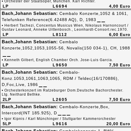
• Orchester der Staatsoper, München. Karl Richter.
LP
L6694
4,00 Euro
Bach,Johann Sebastian:
Cembalo Konzerte,1052 & 1061,
Telefunken Reference(6.42488 AQ), D, 1983
• Herbert Tachezi, Concentus Musicus Wien, Nikolaus Harnoncourt /
Gustav Leonard, Anneke Uittenbosch., Leonhardt-Consort.rec.1970.
LP
L8112
6,00 Euro
Bach,Johann Sebastian:
Cembalo
Konzerte,1052,1053,1055-56, Novalis(150 034-1), CH, 1988
• Kenneth Gilbert, English Chamber Orch. Jose-Luis Garcia.
LP
L9650
7,50 Euro
Bach,Johann Sebastian:
Cembalo-
Konz.1053,1061,1063,1065, RDM / Teldec(16/170886),
D,Foc,Live, 1986
• Orchesterkonzert im Ratzeburger Dom.Deutsche Bachorchester.
Ltg. Neithard Bethke.
2LP
L2605
7,50 Euro
Bach,Johann Sebastian:
Cembalo-Konzerte,Box,
Intercord(INT 185.925), D
• Igor Kipnis / Karl Münchinger / Stuttgarter Kammerorchester
5LP
L9616
20,00 Euro
Bach,Johann Sebastian: