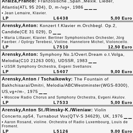
Araiza,Franco:
Französische.,Span.,Mexik. Lieder,
Atlantis(ATL 95 204), D, m-/vg+, 1986
• Jean Lemaire, Klavier.
LP
L6438
5,00 Euro
Arensky,Anton:
Konzert f.Klavier m.Orchbegl. Op.2,
Candide(CE 31 029), D
• Maria Littauer, Klavier. Berliner Symphonisches Orchester, Jörg
Faerber. / György Terebesi, Violine. Hannelore Michel, Violoncello.
LP
L7510
12,50 Euro
Arensky,Anton:
Symphony No.1/Overt.Dream o.t.Volga,
Melodia(C10 21263 005), UDSSR, 1983
• USSR Symphony Orchestra, Evgeni Svetlanov.
LP
L5407
9,00 Euro
Arensky,Anton / Tschaikowky:
The Fountain of
Bakhchisarai/Dmitri, Melodia/ABCWestminster(WGS-8300),
US,vg+/m-, 1975
• Moscow Radio Chorus and Symphony Orchestra, Evgeni Akulov.
LP
L7533
5,00 Euro
Arensky,Anton St./Rimsky-K./Wieniaw:
Violin
Concerto,op54, Turnabout Vox(QTV-S 34629), UK, 1976
• Aaron Rosand, violine. Orchestra of Radio Luxembourg, Louis de
Froment.
LP
L5126
9,00 Euro