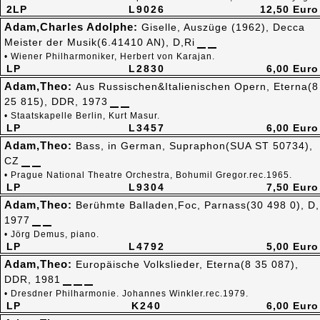
2LP
L9026
12,50 Euro
Adam,Charles Adolphe:
Giselle, Auszüge (1962), Decca
Meister der Musik(6.41410 AN), D,Ri
• Wiener Philharmoniker, Herbert von Karajan.
LP
L2830
6,00 Euro
Adam,Theo:
Aus Russischen&Italienischen Opern, Eterna(8
25 815), DDR, 1973
• Staatskapelle Berlin, Kurt Masur.
LP
L3457
6,00 Euro
Adam,Theo:
Bass, in German, Supraphon(SUA ST 50734),
CZ
• Prague National Theatre Orchestra, Bohumil Gregor.rec.1965.
LP
L9304
7,50 Euro
Adam,Theo:
Berühmte Balladen,Foc, Parnass(30 498 0), D,
1977
• Jörg Demus, piano.
LP
L4792
5,00 Euro
Adam,Theo:
Europäische Volkslieder, Eterna(8 35 087),
DDR, 1981
• Dresdner Philharmonie. Johannes Winkler.rec.1979.
LP
K240
6,00 Euro