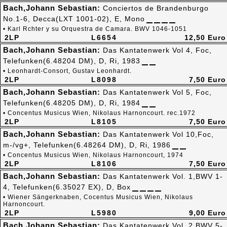
Bach,Johann Sebastian:
Conciertos de Brandenburgo
No.1-6, Decca(LXT 1001-02), E, Mono
• Karl Rchter y su Orquestra de Camara. BWV 1046-1051
2LP
L6654
12,50 Euro
Bach,Johann Sebastian:
Das Kantatenwerk Vol 4, Foc,
Telefunken(6.48204 DM), D, Ri, 1983
• Leonhardt-Consort, Gustav Leonhardt.
2LP
L8098
7,50 Euro
Bach,Johann Sebastian:
Das Kantatenwerk Vol 5, Foc,
Telefunken(6.48205 DM), D, Ri, 1984
• Concentus Musicus Wien, Nikolaus Harnoncourt. rec.1972
2LP
L8105
7,50 Euro
Bach,Johann Sebastian:
Das Kantatenwerk Vol 10,Foc,
m-/vg+, Telefunken(6.48264 DM), D, Ri, 1986
• Concentus Musicus Wien, Nikolaus Harnoncourt, 1974
2LP
L8106
7,50 Euro
Bach,Johann Sebastian:
Das Kantatenwerk Vol. 1,BWV 1-
4, Telefunken(6.35027 EX), D, Box
• Wiener Sängerknaben, Cocentus Musicus Wien, Nikolaus
Harnoncourt.
2LP
L5980
9,00 Euro
Bach,Johann Sebastian:
Das Kantatenwerk Vol. 2,BWV 5-