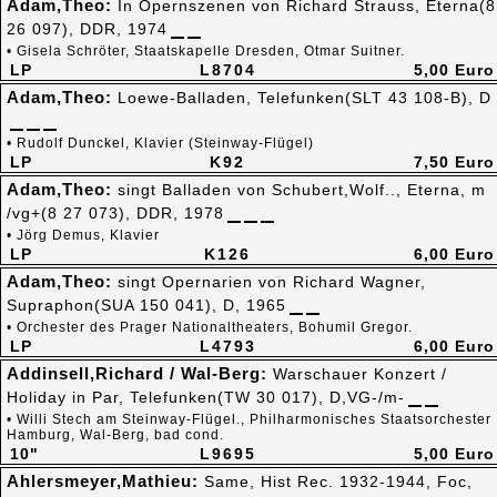
Adam,Theo:
In Opernszenen von Richard Strauss, Eterna(8
26 097), DDR, 1974
• Gisela Schröter, Staatskapelle Dresden, Otmar Suitner.
LP
L8704
5,00 Euro
Adam,Theo:
Loewe-Balladen, Telefunken(SLT 43 108-B), D
• Rudolf Dunckel, Klavier (Steinway-Flügel)
LP
K92
7,50 Euro
Adam,Theo:
singt Balladen von Schubert,Wolf.., Eterna, m
/vg+(8 27 073), DDR, 1978
• Jörg Demus, Klavier
LP
K126
6,00 Euro
Adam,Theo:
singt Opernarien von Richard Wagner,
Supraphon(SUA 150 041), D, 1965
• Orchester des Prager Nationaltheaters, Bohumil Gregor.
LP
L4793
6,00 Euro
Addinsell,Richard / Wal-Berg:
Warschauer Konzert /
Holiday in Par, Telefunken(TW 30 017), D,VG-/m-
• Willi Stech am Steinway-Flügel., Philharmonisches Staatsorchester
Hamburg, Wal-Berg, bad cond.
10"
L9695
5,00 Euro
Ahlersmeyer,Mathieu:
Same, Hist Rec. 1932-1944, Foc,