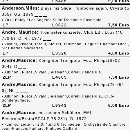
LP
L5489
9,00 Euro
Anderson,Miles:
plays his Slide Trombone again, Crystal(S
385), US, 1979
• Virko Baley / Los Angeles Slide Trombone Ensemble
LP
L9822
7,50 Euro
Andre, Maurice:
Trompetenkonzerte, Club Ed., D.Gr.(40
739 5), D, Ri, 1977
• Vivaldi, Viviani, Torelli, Stölzel, Telemann., English Chamber Orch.,
Sir Charles Mackerras.
LP
L3328
4,00 Euro
Andre,Maurice:
König der Trompete, Foc, Philips(6702
004), D
• Albinoni, Purcel,Vivaldi,Telemann,Corelli,Hände u.a.
2LP
L4605
7,50 Euro
Andre,Maurice:
König der Trompete, Foc, Philips(29 864-
6), NL
• Albinoni, Purcel,Vivaldi,Telemann,Corelli,Hände u.a., Club-
Sonderauflage.
2LP
L6943
6,00 Euro
Andre,Maurice:
mit seinen Schülern, EMI
Electrola/Erato(SFGLP 78 281), D, 1972
• Fünf Konzerte für 2,3,.4.und 6 Trompeten., Orchestre de Chambre
Jean-Francois Paillard, Philippe Caillard.