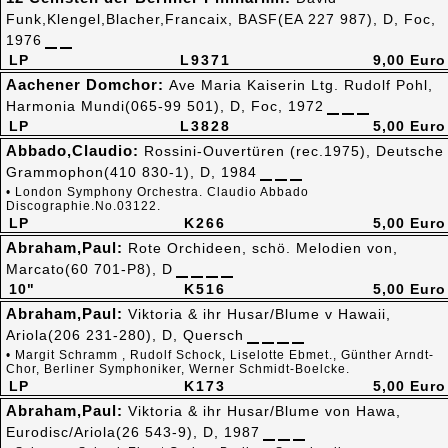
Funk,Klengel,Blacher,Francaix, BASF(EA 227 987), D, Foc,
1976
LP
L9371
9,00 Euro
Aachener Domchor:
Ave Maria Kaiserin Ltg. Rudolf Pohl,
Harmonia Mundi(065-99 501), D, Foc, 1972
LP
L3828
5,00 Euro
Abbado,Claudio:
Rossini-Ouvertüren (rec.1975), Deutsche
Grammophon(410 830-1), D, 1984
• London Symphony Orchestra. Claudio Abbado
Discographie.No.03122.
LP
K266
5,00 Euro
Abraham,Paul:
Rote Orchideen, schö. Melodien von,
Marcato(60 701-P8), D
10"
K516
5,00 Euro
Abraham,Paul:
Viktoria & ihr Husar/Blume v Hawaii,
Ariola(206 231-280), D, Quersch
• Margit Schramm , Rudolf Schock, Liselotte Ebmet., Günther Arndt-
Chor, Berliner Symphoniker, Werner Schmidt-Boelcke.
LP
K173
5,00 Euro
Abraham,Paul:
Viktoria & ihr Husar/Blume von Hawa,
Eurodisc/Ariola(26 543-9), D, 1987