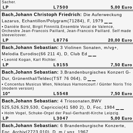
Sacher.
LP
L7500
5,00 Euro
Bach,Johann Christoph Friedrich:
Die Auferweckung
Lazarus, Echantillon/Polygram(71284), F, 1979
• Danièle Borst, Birgit Finnnilä.Ensemble Vocal de Valence,
Orchestre Jean-Francois Paillard, Jean-Francois Paillard. Self made
sleeve/cover.
LP
L8776
20,00 Euro
Bach,Johann Sebastian:
3 Violinen Sonaten, m/vg+,
Melodia Eurodisc(66 211 4), D, Club Ed
• Leonid Kogan, Karl Richter.
LP
L9155
7,50 Euro
Bach,Johann Sebastian:
3.Brandenburgisches Konzert G-
Dur, Grünenthal/Teldec(TST 76 064), D
• Concentus Musicus Wien, Nikolaus Harnoncourt / Günter Noris Trio
(modern version)
10"
L5548
7,50 Euro
Bach,Johann Sebastian:
4 Triosonaten,BWV
525,526,529,530, Capriccio(41 580 2), D, Foc, 1984
• Holm Vogel, Schuke-Orgel der Paul-Gerhardt-Kirche Leipzig.
LP
L3047
5,00 Euro
Bach,Johann Sebastian:
6 Brandenburgische Konzerte,
Foc, Archiv(2723 010), D, m / vg+, 1967