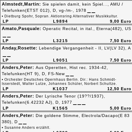
Almstedt,Martin:
Sie spielen damit, kein Spiel..., AMU /
Telefunken(ETST 012), D, vg-/m-, 1978
• Dietburg Spohr, Sopran. Aktionsring Alternativer Musikkultur.
LP
L9894
9,00 Euro
Amato,Pasquale:
Operatic Recital, in ital., Eterna(482), US
LP
L3215
7,50 Euro
Anday,Rosette:
Lebendige Vergangenheit - II, LV(LV 32), A
LP
L9051
7,50 Euro
Anders,Peter:
Aus Operetten, Hist rec. 1934-42,
Telefunken(HT 9), D, FS-New
• Orchester Deutsches Opernhaus Berlin. Dir.: Hans Schmidt-
Isserstedt, Walter Lutze, Johannes Schüler, Norbert Schultze.
LP
K1037
12,50 Euro
Anders,Peter:
Der Lyrische Tenor (19??/1937),
Telefunken(6.42232 AJ), D, 1977
LP
K1565
5,00 Euro
Anders,Peter:
Die goldene Stimme, Electrola/Dacapo(E 83
380), D
• Susanne Anders erzählt.