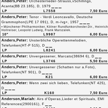
Anders,Peter:
Orchesterlieder-Strauss,vSchillings,
Acanta(BB 23.185), D, 1979
LP
L7558
7,50 Euro
Anders,Peter:
Tenor - Verdi Leoncavallo, Deutsche
Grammophon(LPE 17 091), D, m-/vg+, 1957
• Münchener Philharmoniker, Kölner Rundfunkorchester.Dir., Heinrich
Hollreiser, Leopold Ludwig, Frank Marszalek.
10"
L9987
6,00 Euro
Anders,Peter:
Unsterbliche Operettenmelodien,
Telefunken(HT-P 515), D
LP
L8241
6,00 Euro
Anders,Peter:
Unvergessener, Marcato(38694 6), D
LP
L3746
5,50 Euro
Anders,Peter:
Unvergessener (Schatten nur a.Foto),
Telefunken(NT 901), D
LP
K21
6,00 Euro
Anders,Peter:
Wenn zwei sich lieben, Telefunken(NT 425),
D
LP
K160
7,50 Euro
Anderson,Mariah:
Airs d'Operas,Lieder et Spirituals, EMI
References(2900161), F