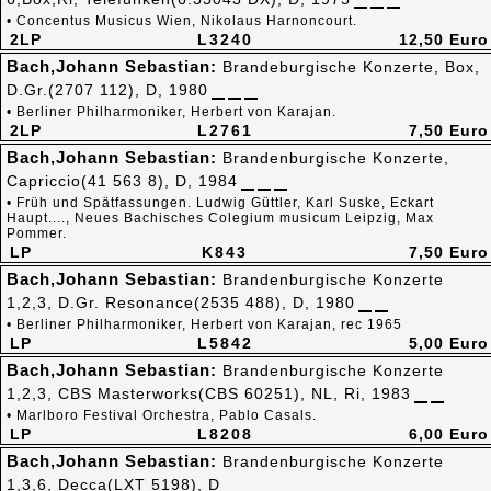
• Concentus Musicus Wien, Nikolaus Harnoncourt.
2LP
L3240
12,50 Euro
Bach,Johann Sebastian:
Brandeburgische Konzerte, Box,
D.Gr.(2707 112), D, 1980
• Berliner Philharmoniker, Herbert von Karajan.
2LP
L2761
7,50 Euro
Bach,Johann Sebastian:
Brandenburgische Konzerte,
Capriccio(41 563 8), D, 1984
• Früh und Spätfassungen. Ludwig Güttler, Karl Suske, Eckart
Haupt...., Neues Bachisches Colegium musicum Leipzig, Max
Pommer.
LP
K843
7,50 Euro
Bach,Johann Sebastian:
Brandenburgische Konzerte
1,2,3, D.Gr. Resonance(2535 488), D, 1980
• Berliner Philharmoniker, Herbert von Karajan, rec 1965
LP
L5842
5,00 Euro
Bach,Johann Sebastian:
Brandenburgische Konzerte
1,2,3, CBS Masterworks(CBS 60251), NL, Ri, 1983
• Marlboro Festival Orchestra, Pablo Casals.
LP
L8208
6,00 Euro
Bach,Johann Sebastian:
Brandenburgische Konzerte
1,3,6, Decca(LXT 5198), D