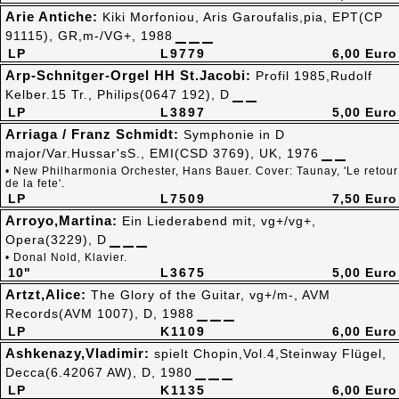
Arie Antiche:
Kiki Morfoniou, Aris Garoufalis,pia, EPT(CP
91115), GR,m-/VG+, 1988
LP
L9779
6,00 Euro
Arp-Schnitger-Orgel HH St.Jacobi:
Profil 1985,Rudolf
Kelber.15 Tr., Philips(0647 192), D
LP
L3897
5,00 Euro
Arriaga / Franz Schmidt:
Symphonie in D
major/Var.Hussar'sS., EMI(CSD 3769), UK, 1976
• New Philharmonia Orchester, Hans Bauer. Cover: Taunay, 'Le retour
de la fete'.
LP
L7509
7,50 Euro
Arroyo,Martina:
Ein Liederabend mit, vg+/vg+,
Opera(3229), D
• Donal Nold, Klavier.
10"
L3675
5,00 Euro
Artzt,Alice:
The Glory of the Guitar, vg+/m-, AVM
Records(AVM 1007), D, 1988
LP
K1109
6,00 Euro
Ashkenazy,Vladimir:
spielt Chopin,Vol.4,Steinway Flügel,
Decca(6.42067 AW), D, 1980
LP
K1135
6,00 Euro