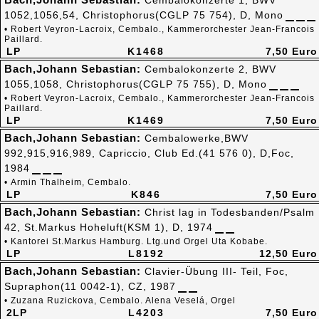
Cembalokonzerte 1, BWV
1052,1056,54, Christophorus(CGLP 75 754), D, Mono
• Robert Veyron-Lacroix, Cembalo., Kammerorchester Jean-Francois
Paillard.
LP
K1468
7,50 Euro
Bach,Johann Sebastian:
Cembalokonzerte 2, BWV
1055,1058, Christophorus(CGLP 75 755), D, Mono
• Robert Veyron-Lacroix, Cembalo., Kammerorchester Jean-Francois
Paillard.
LP
K1469
7,50 Euro
Bach,Johann Sebastian:
Cembalowerke,BWV
992,915,916,989, Capriccio, Club Ed.(41 576 0), D,Foc,
1984
• Armin Thalheim, Cembalo.
LP
K846
7,50 Euro
Bach,Johann Sebastian:
Christ lag in Todesbanden/Psalm
42, St.Markus Hoheluft(KSM 1), D, 1974
• Kantorei St.Markus Hamburg. Ltg.und Orgel Uta Kobabe.
LP
L8192
12,50 Euro
Bach,Johann Sebastian:
Clavier-Übung III- Teil, Foc,
Supraphon(11 0042-1), CZ, 1987
• Zuzana Ruzickova, Cembalo. Alena Veselá, Orgel
2LP
L4203
7,50 Euro