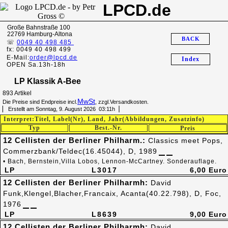
LPCD.de
Große Bahnstraße 100
22769 Hamburg-Altona
BACK
☏
0049 40 498 485
fx: 0049 40 498 499
E-Mail:
order@lpcd.de
Index
OPEN Sa.13h-18h
LP Klassik A-Bee
893 Artikel
MwSt
Die Preise sind Endpreise incl.
, zzgl.Versandkosten.
▏ Erstellt am Sonntag, 9. August 2026 03:11h▕
Interpret:Titel, Label(Nr), Land, Jahr(Abbildungen, Zusatzinfo)
Typ
Best.-Nr.
Preis
12 Cellisten der Berliner Philharm.:
Classics meet Pops,
Commerzbank/Teldec(16.45044), D, 1989
• Bach, Bernstein,Villa Lobos, Lennon-McCartney. Sonderauflage.
LP
L3017
6,00 Euro
12 Cellisten der Berliner Philharmh:
David
Funk,Klengel,Blacher,Francaix, Acanta(40.22.798), D, Foc,
1976
LP
L8639
9,00 Euro
12 Cellisten der Berliner Philharmh:
David