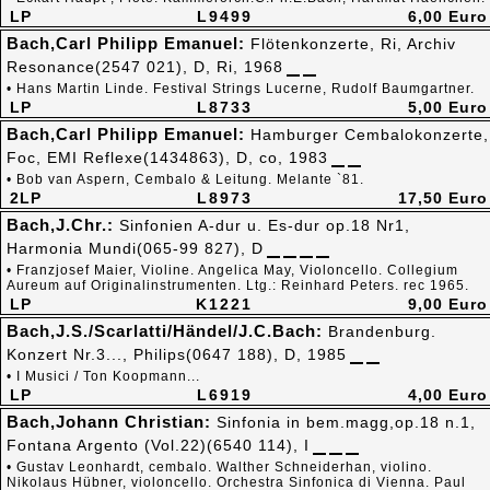
LP
L9499
6,00 Euro
Bach,Carl Philipp Emanuel:
Flötenkonzerte, Ri, Archiv
Resonance(2547 021), D, Ri, 1968
• Hans Martin Linde. Festival Strings Lucerne, Rudolf Baumgartner.
LP
L8733
5,00 Euro
Bach,Carl Philipp Emanuel:
Hamburger Cembalokonzerte,
Foc, EMI Reflexe(1434863), D, co, 1983
• Bob van Aspern, Cembalo & Leitung. Melante `81.
2LP
L8973
17,50 Euro
Bach,J.Chr.:
Sinfonien A-dur u. Es-dur op.18 Nr1,
Harmonia Mundi(065-99 827), D
• Franzjosef Maier, Violine. Angelica May, Violoncello. Collegium
Aureum auf Originalinstrumenten. Ltg.: Reinhard Peters. rec 1965.
LP
K1221
9,00 Euro
Bach,J.S./Scarlatti/Händel/J.C.Bach:
Brandenburg.
Konzert Nr.3..., Philips(0647 188), D, 1985
• I Musici / Ton Koopmann...
LP
L6919
4,00 Euro
Bach,Johann Christian:
Sinfonia in bem.magg,op.18 n.1,
Fontana Argento (Vol.22)(6540 114), I
• Gustav Leonhardt, cembalo. Walther Schneiderhan, violino.
Nikolaus Hübner, violoncello. Orchestra Sinfonica di Vienna. Paul