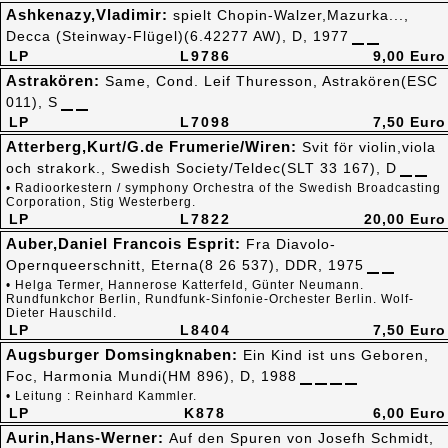
Ashkenazy,Vladimir:
spielt Chopin-Walzer,Mazurka...,
Decca (Steinway-Flügel)(6.42277 AW), D, 1977
LP
L9786
9,00 Euro
Astrakören:
Same, Cond. Leif Thuresson, Astrakören(ESC
011), S
LP
L7098
7,50 Euro
Atterberg,Kurt/G.de Frumerie/Wiren:
Svit för violin,viola
och strakork., Swedish Society/Teldec(SLT 33 167), D
• Radioorkestern / symphony Orchestra of the Swedish Broadcasting
Corporation, Stig Westerberg.
LP
L7822
20,00 Euro
Auber,Daniel Francois Esprit:
Fra Diavolo-
Opernqueerschnitt, Eterna(8 26 537), DDR, 1975
• Helga Termer, Hannerose Katterfeld, Günter Neumann.
Rundfunkchor Berlin, Rundfunk-Sinfonie-Orchester Berlin. Wolf-
Dieter Hauschild.
LP
L8404
7,50 Euro
Augsburger Domsingknaben:
Ein Kind ist uns Geboren,
Foc, Harmonia Mundi(HM 896), D, 1988
• Leitung : Reinhard Kammler.
LP
K878
6,00 Euro
Aurin,Hans-Werner:
Auf den Spuren von Josefh Schmidt,