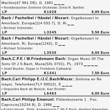
Marifon(47 981 OE), D, 1981
• Norddeutsches Sinfonie-Orchester, Ernst R. Barthel.
LP
K1028
9,00 Euro
Bach / Pachelbel / Händel / Mozart:
Orgelkonzert In
Amorbach, Europa(114 033.7), D, Ri
• Micheal Schneider.
LP
L3345
5,50 Euro
Bach / Pachelbel / Händel / Mozart:
Orgelkonzert In
Amorbach, Ri, Europa(1242), D
• Michael Schneider
LP
L3536
6,00 Euro
Bach,C.P.E / W.Friedemann Bach:
Organ Music Of The
Sons Of J.S.Bach, Muza(SXL 0701), PL, 1973
• Josef Bucher, Organ in Frombork Cathedral.
LP
K1341
7,50 Euro
Bach,Carl Philipp E./J.C.Bach/Mozar:
Sinfonia en Re
mayor, Telefunken(TLY 99522), E
• Orquestra Bach de Munich, Karl Richter.
LP
L6463
6,00 Euro
Bach,Carl Philipp Emanuel:
Flötenkonzerte 1 , Foc,
Capriccio(15234 8), D, 1986
• Eckart Haupt , Flöte. Kammerorch.C.Ph.E.Bach, Hartmut Haenchen.