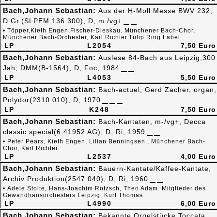
Bach,Johann Sebastian:
Aus der H-Moll Messe BWV 232,
D.Gr.(SLPEM 136 300), D, m /vg+
• Töpper,Kieth Engen,Fischer-Dieskau. Münchener Bach-Chor,
Münchener Bach-Orchester, Karl Richter.Tulip Ring Label.
LP
L2054
7,50 Euro
Bach,Johann Sebastian:
Auslese 84-Bach aus Leipzig,300
Jah, DMM(B-1564), D, Foc, 1984
LP
L4053
5,50 Euro
Bach,Johann Sebastian:
Bach-actuel, Gerd Zacher, organ,
Polydor(2310 010), D, 1970
LP
K248
7,50 Euro
Bach,Johann Sebastian:
Bach-Kantaten, m-/vg+, Decca
classic special(6.41952 AG), D, Ri, 1959
• Peter Pears, Kieth Engen, Lilian Benningsen., Münchener Bach-
Chor, Karl Richter.
LP
L2537
4,00 Euro
Bach,Johann Sebastian:
Bauern-Kantate/Kaffee-Kantate,
Archiv Produktion(2547 040), D, Ri, 1960
• Adele Stolte, Hans-Joachim Rotzsch, Theo Adam. Mitglieder des
Gewandhausorchesters Leipzig, Kurt Thomas.
LP
L4990
6,00 Euro
Bach,Johann Sebastian:
Bekannte Orgelstücke,Toccata