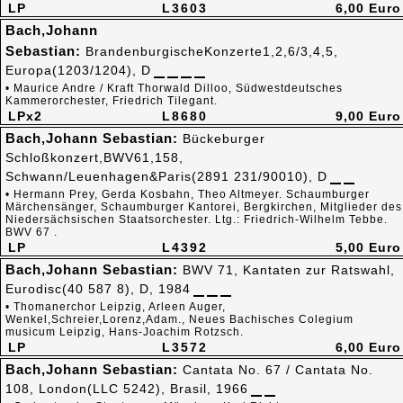
LP
L3603
6,00 Euro
Bach,Johann
Sebastian:
BrandenburgischeKonzerte1,2,6/3,4,5,
Europa(1203/1204), D
• Maurice Andre / Kraft Thorwald Dilloo, Südwestdeutsches
Kammerorchester, Friedrich Tilegant.
LPx2
L8680
9,00 Euro
Bach,Johann Sebastian:
Bückeburger
Schloßkonzert,BWV61,158,
Schwann/Leuenhagen&Paris(2891 231/90010), D
• Hermann Prey, Gerda Kosbahn, Theo Altmeyer. Schaumburger
Märchensänger, Schaumburger Kantorei, Bergkirchen, Mitglieder des
Niedersächsischen Staatsorchester. Ltg.: Friedrich-Wilhelm Tebbe.
BWV 67 .
LP
L4392
5,00 Euro
Bach,Johann Sebastian:
BWV 71, Kantaten zur Ratswahl,
Eurodisc(40 587 8), D, 1984
• Thomanerchor Leipzig, Arleen Auger,
Wenkel,Schreier,Lorenz,Adam., Neues Bachisches Colegium
musicum Leipzig, Hans-Joachim Rotzsch.
LP
L3572
6,00 Euro
Bach,Johann Sebastian:
Cantata No. 67 / Cantata No.
108, London(LLC 5242), Brasil, 1966