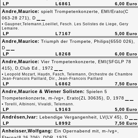
LP
L6861
6,00 Euro
Andre,Maurice:
spielt Trompetenkonzerte, EMI/Erato(C
063-28 271), D
• Gaupner,Telemann,Loeillet, Fesch. Les Solistes de Liege, Gery
Lemaire.
LP
L7167
5,00 Euro
Andre,Maurice:
Triumph der Trompete, Philips(6550 026),
D
LP
L8268
6,00 Euro
Andre,Maurice:
Vier Trompetenkonzerte, EMI(SFGLP 78
415), D,Club Ed., 1972
• Leopold Mozart, Haydn, Fasch, Telemann, Orchestre de Chambre
Jean-Francois Paillard, Dir., Jean-Francois Paillard
LP
L6862
7,50 Euro
Andre,Maurice & Wiener Solisten:
Spielen 5
Trompetenkonzerte, m-/vg+, Erato(ZL 30635), D, 1978
• Torelli, Albinoni, Vivaldi, Telemann.
LP
L9163
5,00 Euro
Andrésen,Ivar:
Lebendige Vergangenheit, LV(LV 45), D
LP
L8992
7,50 Euro
Anheisser,Wolfgang:
Ein Opernabend mit, m-/vg+,
Eterna(8 26 706), DDR, 1975