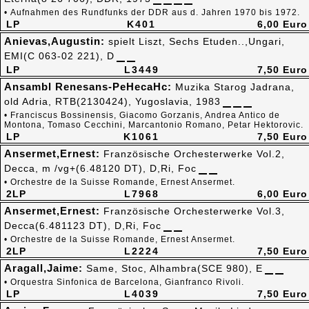
• Aufnahmen des Rundfunks der DDR aus d. Jahren 1970 bis 1972.
LP
K401
6,00 Euro
Anievas,Augustin:
spielt Liszt, Sechs Etuden..,Ungari,
EMI(C 063-02 221), D
LP
L3449
7,50 Euro
Ansambl Renesans-PeHecaHc:
Muzika Starog Jadrana,
old Adria, RTB(2130424), Yugoslavia, 1983
• Franciscus Bossinensis, Giacomo Gorzanis, Andrea Antico de
Montona, Tomaso Cecchini, Marcantonio Romano, Petar Hektorovic.
LP
K1061
7,50 Euro
Ansermet,Ernest:
Französische Orchesterwerke Vol.2,
Decca, m /vg+(6.48120 DT), D,Ri, Foc
• Orchestre de la Suisse Romande, Ernest Ansermet.
2LP
L7968
6,00 Euro
Ansermet,Ernest:
Französische Orchesterwerke Vol.3,
Decca(6.481123 DT), D,Ri, Foc
• Orchestre de la Suisse Romande, Ernest Ansermet.
2LP
L2224
7,50 Euro
Aragall,Jaime:
Same, Stoc, Alhambra(SCE 980), E
• Orquestra Sinfonica de Barcelona, Gianfranco Rivoli.
LP
L4039
7,50 Euro