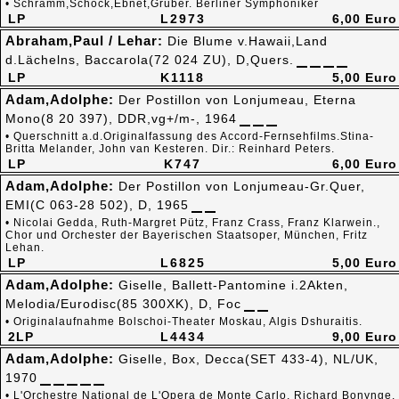
• Schramm,Schock,Ebnet,Gruber. Berliner Symphoniker
LP
L2973
6,00 Euro
Abraham,Paul / Lehar:
Die Blume v.Hawaii,Land
d.Lächelns, Baccarola(72 024 ZU), D,Quers.
LP
K1118
5,00 Euro
Adam,Adolphe:
Der Postillon von Lonjumeau, Eterna
Mono(8 20 397), DDR,vg+/m-, 1964
• Querschnitt a.d.Originalfassung des Accord-Fernsehfilms.Stina-
Britta Melander, John van Kesteren. Dir.: Reinhard Peters.
LP
K747
6,00 Euro
Adam,Adolphe:
Der Postillon von Lonjumeau-Gr.Quer,
EMI(C 063-28 502), D, 1965
• Nicolai Gedda, Ruth-Margret Pütz, Franz Crass, Franz Klarwein.,
Chor und Orchester der Bayerischen Staatsoper, München, Fritz
Lehan.
LP
L6825
5,00 Euro
Adam,Adolphe:
Giselle, Ballett-Pantomine i.2Akten,
Melodia/Eurodisc(85 300XK), D, Foc
• Originalaufnahme Bolschoi-Theater Moskau, Algis Dshuraitis.
2LP
L4434
9,00 Euro
Adam,Adolphe:
Giselle, Box, Decca(SET 433-4), NL/UK,
1970
• L'Orchestre National de L'Opera de Monte Carlo, Richard Bonynge.