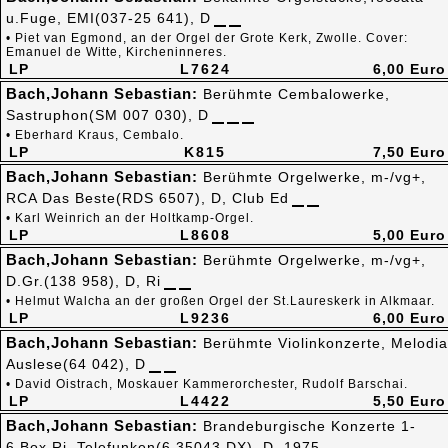
u.Fuge, EMI(037-25 641), D
• Piet van Egmond, an der Orgel der Grote Kerk, Zwolle. Cover:
Emanuel de Witte, Kircheninneres.
LP
L7624
6,00 Euro
Bach,Johann Sebastian:
Berühmte Cembalowerke,
Sastruphon(SM 007 030), D
• Eberhard Kraus, Cembalo.
LP
K815
7,50 Euro
Bach,Johann Sebastian:
Berühmte Orgelwerke, m-/vg+,
RCA Das Beste(RDS 6507), D, Club Ed
• Karl Weinrich an der Holtkamp-Orgel.
LP
L8608
5,00 Euro
Bach,Johann Sebastian:
Berühmte Orgelwerke, m-/vg+,
D.Gr.(138 958), D, Ri
• Helmut Walcha an der großen Orgel der St.Laureskerk in Alkmaar.
LP
L9236
6,00 Euro
Bach,Johann Sebastian:
Berühmte Violinkonzerte, Melodia
Auslese(64 042), D
• David Oistrach, Moskauer Kammerorchester, Rudolf Barschai.
LP
L4422
5,50 Euro
Bach,Johann Sebastian:
Brandeburgische Konzerte 1-
6,Box,Ri, Telefunken(6.35043 DX), D, 1975