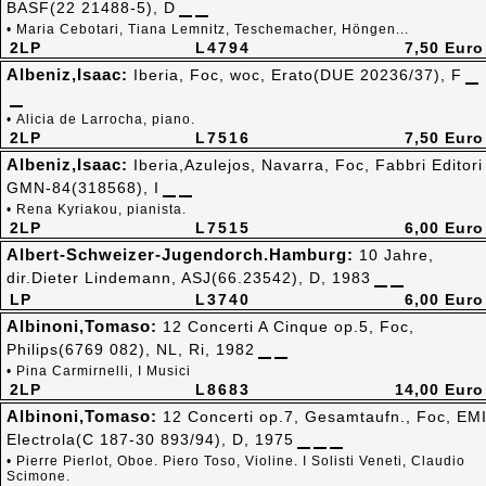
BASF(22 21488-5), D
• Maria Cebotari, Tiana Lemnitz, Teschemacher, Höngen...
2LP
L4794
7,50 Euro
Albeniz,Isaac:
Iberia, Foc, woc, Erato(DUE 20236/37), F
• Alicia de Larrocha, piano.
2LP
L7516
7,50 Euro
Albeniz,Isaac:
Iberia,Azulejos, Navarra, Foc, Fabbri Editori
GMN-84(318568), I
• Rena Kyriakou, pianista.
2LP
L7515
6,00 Euro
Albert-Schweizer-Jugendorch.Hamburg:
10 Jahre,
dir.Dieter Lindemann, ASJ(66.23542), D, 1983
LP
L3740
6,00 Euro
Albinoni,Tomaso:
12 Concerti A Cinque op.5, Foc,
Philips(6769 082), NL, Ri, 1982
• Pina Carmirnelli, I Musici
2LP
L8683
14,00 Euro
Albinoni,Tomaso:
12 Concerti op.7, Gesamtaufn., Foc, EM
Electrola(C 187-30 893/94), D, 1975
• Pierre Pierlot, Oboe. Piero Toso, Violine. I Solisti Veneti, Claudio
Scimone.