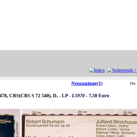
Neuzugänge(1)
Die 
 478, CBS(CBS S 72 540), D, -
LP -
L5970
- 7,50 Euro